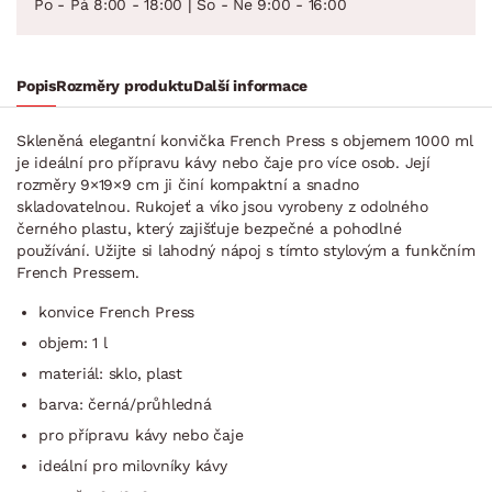
Po - Pá 8:00 - 18:00 | So - Ne 9:00 - 16:00
Popis
Rozměry produktu
Další informace
Skleněná elegantní konvička French Press s objemem 1000 ml
je ideální pro přípravu kávy nebo čaje pro více osob. Její
rozměry 9×19×9 cm ji činí kompaktní a snadno
skladovatelnou. Rukojeť a víko jsou vyrobeny z odolného
černého plastu, který zajišťuje bezpečné a pohodlné
používání. Užijte si lahodný nápoj s tímto stylovým a funkčním
French Pressem.
konvice French Press
objem: 1 l
materiál: sklo, plast
barva: černá/průhledná
pro přípravu kávy nebo čaje
ideální pro milovníky kávy