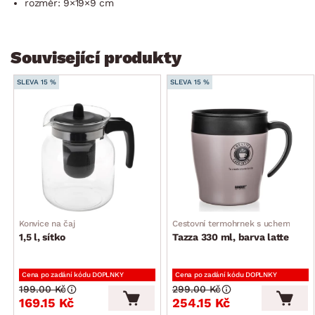
rozměr: 9×19×9 cm
Související produkty
SLEVA 15 %
SLEVA 15 %
Konvice na čaj
Cestovní termohrnek s uchem
1,5 l, sítko
Tazza 330 ml, barva latte
Cena po zadání kódu DOPLNKY
Cena po zadání kódu DOPLNKY
199.00 Kč
299.00 Kč
169.15 Kč
254.15 Kč