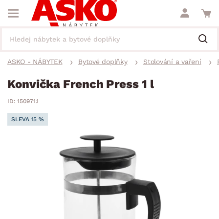
ASKO - NÁBYTEK
Bytové doplňky
Stolování a vaření
Konvička French Press 1 l
ID: 150971.1
SLEVA 15 %