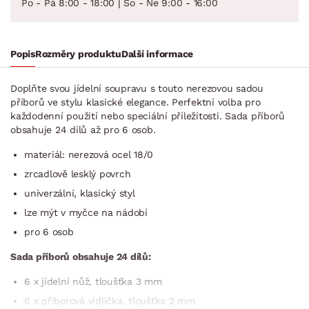
Po - Pá 8:00 - 18:00 | So - Ne 9:00 - 16:00
Popis
Rozměry produktu
Další informace
Doplňte svou jídelní soupravu s touto nerezovou sadou
příborů ve stylu klasické elegance. Perfektní volba pro
každodenní použití nebo speciální příležitosti. Sada příborů
obsahuje 24 dílů až pro 6 osob.
materiál: nerezová ocel 18/0
zrcadlově lesklý povrch
univerzální, klasický styl
lze mýt v myčce na nádobí
pro 6 osob
Sada příborů obsahuje 24 dílů:
6 x jídelní nůž, tloušťka 3 mm
6 x příborová vidlička, tloušťka 2 mm