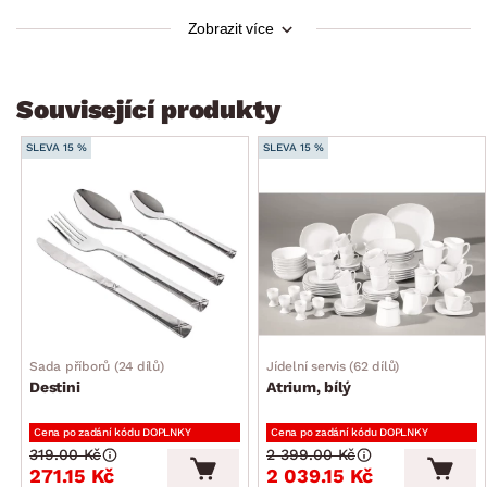
6 x polévková lžíce, tloušťka 2 mm
Zobrazit více
6 x čajová lžička, tloušťka 2 mm
Související produkty
SLEVA 15 %
SLEVA 15 %
Sada příborů (24 dílů)
Jídelní servis (62 dílů)
Destini
Atrium, bílý
Cena po zadání kódu DOPLNKY
Cena po zadání kódu DOPLNKY
319.00 Kč
2 399.00 Kč
271.15 Kč
2 039.15 Kč