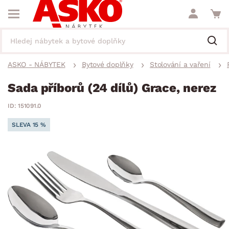
ASKO - NÁBYTEK
Bytové doplňky
Stolování a vaření
Sada příborů (24 dílů) Grace, nerez
ID: 151091.0
SLEVA 15 %