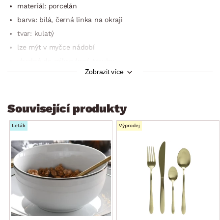
materiál: porcelán
barva: bílá, černá linka na okraji
tvar: kulatý
lze mýt v myčce nádobí
vhodné do mikrovlnné trouby
Zobrazit více
kvalitní zpracování
pro každodenní i speciální příležitosti
styl: elegantní, moderní, klasický, nadčasový
Související produkty
Leták
Výprodej
Sada jídelního servisu obsahuje celkem 12 dílů:
6 x talíř mělký (jídelní), průměr 27 cm
6 x talíř hluboký (polévkový), průměr 20 cm