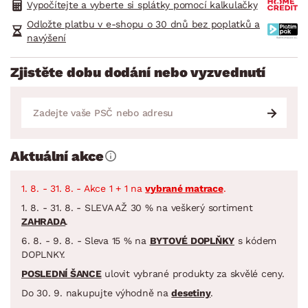
Vypočítejte a vyberte si splátky pomocí kalkulačky
Odložte platbu v e-shopu o 30 dnů bez poplatků a
navýšení
Zjistěte dobu dodání nebo vyzvednutí
Aktuální akce
1. 8. - 31. 8. - Akce 1 + 1 na
vybrané matrace
.
1. 8. - 31. 8. - SLEVA AŽ 30 % na veškerý sortiment
ZAHRADA
.
6. 8. - 9. 8. - Sleva 15 % na
BYTOVÉ DOPLŇKY
s kódem
DOPLNKY.
POSLEDNÍ ŠANCE
ulovit vybrané produkty za skvělé ceny.
Do 30. 9. nakupujte výhodně na
desetiny
.