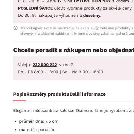
6. 8. - 9. 8. - Sleva 15 % na
BYTOVÉ DOPLŇKY
s kódem D
POSLEDNÍ ŠANCE
ulovit vybrané produkty za skvělé ceny.
Do 30. 9. nakupujte výhodně na
desetiny
.
Marketingové akce se nevztahují na akční a výprodejové produkty a
slevovými a akčními nabídkami, kromě dopravy zdarma nad určitou
Chcete poradit s nákupem nebo objednat
Volejte
232 000 222
, volba 2
Po - Pá 8:00 - 18:00 | So - Ne 9:00 - 16:00
Popis
Rozměry produktu
Další informace
Elegantní mléečenka z kolekce Diamond Line je vyrobena z 
průměr dna: 7,5 cm
materiál: porcelán