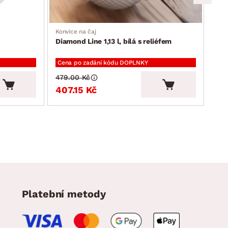
Konvice na čaj
Mělk
Diamond Line 1,13 l, bílá s reliéfem
Dia
Cena po zadání kódu DOPLNKY
Cen
479.00 Kč
149
407.15 Kč
12
Platební metody