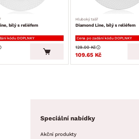
ř
Hluboký talíř
ne, bílý s reliéfem
Diamond Line, bílý s reliéfem
dání kódu DOPLNKY
Cena po zadání kódu DOPLNKY
129.00 Kč
109.65 Kč
Speciální nabídky
Akční produkty