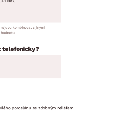
OPLNKY.
 nejdou kombinovat s jinými
 hodnotu.
 telefonicky?
bílého porcelánu se zdobným reliéfem.