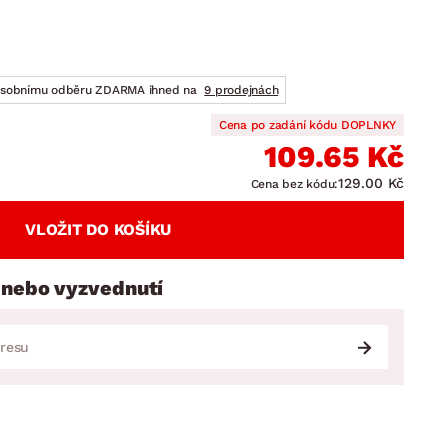
DOPLŇKY
VÁNOCE
ahradní doplňky
ahradní sestavy
osobnímu odběru ZDARMA ihned na
9 prodejnách
Cena po zadání kódu DOPLNKY
109.65 Kč
129.00 Kč
Cena bez kódu:
VLOŽIT DO KOŠÍKU
 nebo vyzvednutí