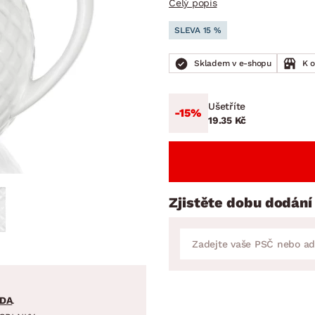
Celý popis
NÍ
DOMÁCÍ SPOTŘEBIČE
ZAHRADNÍ 
tavy
Z
SLEVA 15 %
vy
Z
Skladem v e-shopu
K 
avy
Ušetříte
-15%
19.35 Kč
Zjistěte dobu dodání
DA
.