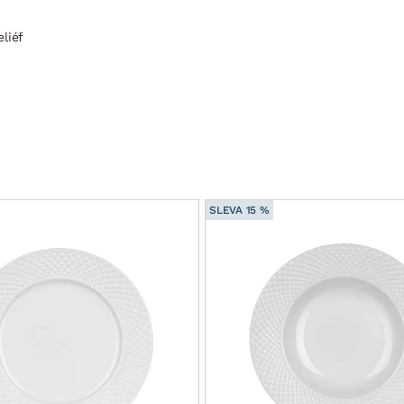
liéf
SLEVA 15 %