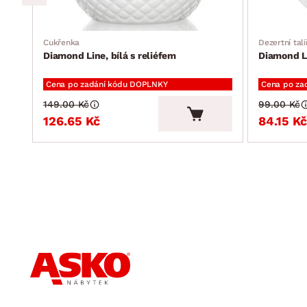
Cukřenka
Dezertní talí
Diamond Line, bílá s reliéfem
Diamond Li
Cena po zadání kódu DOPLNKY
Cena po za
149.00 Kč
99.00 Kč
126.65 Kč
84.15 Kč