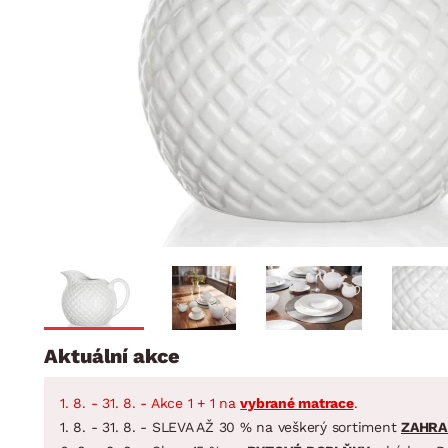
Jídelna
BYTOVÝ TEXTIL
STOLOVÁNÍ A VAŘE
Koupelnové ses
Dětský pokoj
Přikrývky
Jídelní servis
Jídelní sesta
Polštáře
Předsíň, šatna a chodba
Příbory
Zahradní sest
Koberce
Hrnce
Kuchyně
Závěsy a žaluzie
Pánve
Koupelna
Zobrazit vše
Zobrazit vše
Zahrada
VELIKONOCE
Domácnost
Aktuální akce
1. 8. - 31. 8. - Akce 1 + 1 na
vybrané matrace
.
1. 8. - 31. 8. - SLEVA AŽ 30 % na veškerý sortiment
ZAHRA