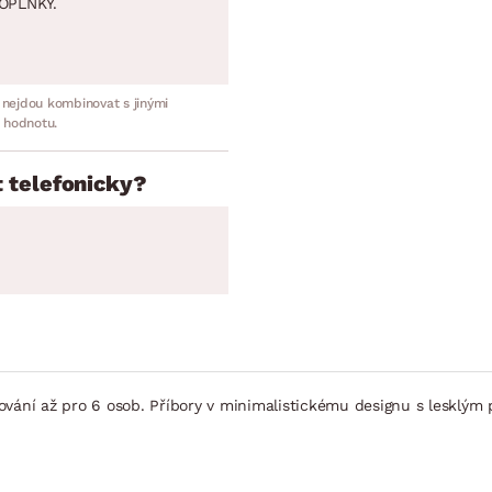
OPLNKY.
 nejdou kombinovat s jinými
 hodnotu.
 telefonicky?
tolování až pro 6 osob. Příbory v minimalistickému designu s leskl