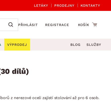
LETÁKY
PRODEJNY
KONTAKTY
PŘIHLÁSIT
REGISTRACE
KOŠÍK
A
VÝPRODEJ
BLOG
SLUŽBY
A ORGANIZACE
Zahradní sety
DROBNÉ BYTOVÉ DOPLŇKY
če
Kuchyňské příslušenství
30 dílů)
adní židle a křesla
štníky
Kuchyňské doplňky
ahradní lavice
viny
Koupelnové doplňky
Zahradní stoly
lečení
Zahradní doplňky
borů z nerezové oceli zajistí stolování až pro 6 osob.
hradní houpačky
Zobrazit vše
ahradní lehátka