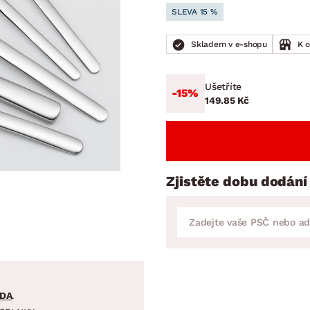
NÍ
DOMÁCÍ SPOTŘEBIČE
ZAHRADNÍ 
SLEVA 15 %
tavy
Z
vy
Z
Skladem v e-shopu
K 
avy
Ušetříte
-15%
149.85 Kč
Zjistěte dobu dodání
DA
.