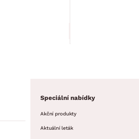
Beauty, květinový
vzor
Cena po zadání kódu DOPLNKY
1 999.00 Kč
1 699.15 Kč
Speciální nabídky
Akční produkty
Aktuální leták