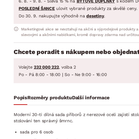
6. 8. - 9. 8. - Sleva 15 % na
BYTOVÉ DOPLŇKY
s kódem D
POSLEDNÍ ŠANCE
ulovit vybrané produkty za skvělé ceny.
Do 30. 9. nakupujte výhodně na
desetiny
.
Marketingové akce se nevztahují na akční a výprodejové produkty a
slevovými a akčními nabídkami, kromě dopravy zdarma nad určitou
Chcete poradit s nákupem nebo objednat
Volejte
232 000 222
, volba 2
Po - Pá 8:00 - 18:00 | So - Ne 9:00 - 16:00
Popis
Rozměry produktu
Další informace
Moderní 30-ti dílná sada příborů z nerezové oceli zajistí s
stolování ten správný šmrnc.
sada pro 6 osob