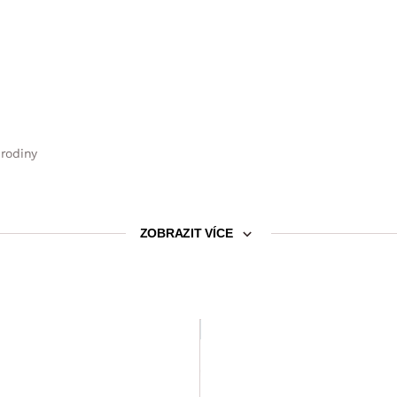
 rodiny
ZOBRAZIT VÍCE
SLEVA 15 %
Jídelní servis (30 dílů)