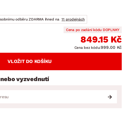
DOPLŇKY
VÁNOCE
ahradní doplňky
ahradní sestavy
osobnímu odběru ZDARMA ihned na
11 prodejnách
Cena po zadání kódu DOPLNKY
849.15 Kč
999.00 Kč
Cena bez kódu:
VLOŽIT DO KOŠÍKU
 nebo vyzvednutí