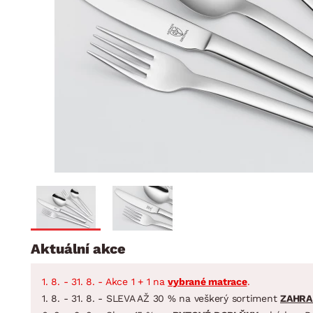
Jídelna
BYTOVÝ TEXTIL
STOLOVÁNÍ A VAŘE
Koupelnové ses
Dětský pokoj
Přikrývky
Jídelní servis
Jídelní sesta
Polštáře
Předsíň, šatna a chodba
Příbory
Zahradní sest
Koberce
Hrnce
Kuchyně
Závěsy a žaluzie
Pánve
Koupelna
Zobrazit vše
Zobrazit vše
Zahrada
VELIKONOCE
Domácnost
Aktuální akce
1. 8. - 31. 8. - Akce 1 + 1 na
vybrané matrace
.
1. 8. - 31. 8. - SLEVA AŽ 30 % na veškerý sortiment
ZAHRA