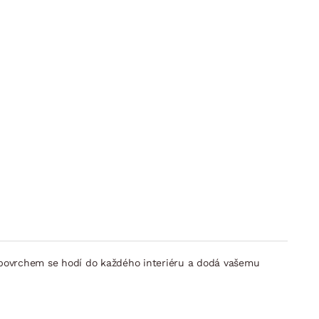
ým povrchem se hodí do každého interiéru a dodá vašemu