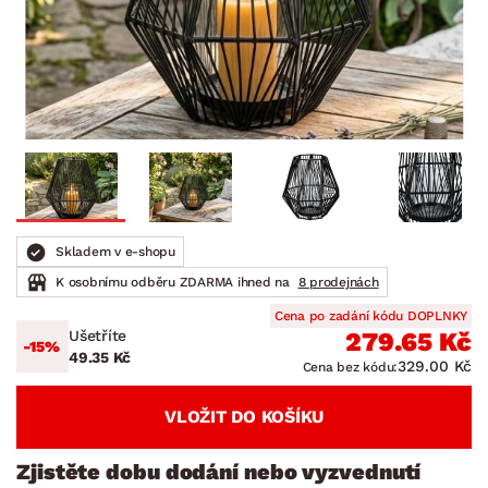
Skladem v e-shopu
K osobnímu odběru ZDARMA ihned na
8 prodejnách
Cena po zadání kódu DOPLNKY
Ušetříte
279.65 Kč
-15%
49.35 Kč
329.00 Kč
Cena bez kódu:
VLOŽIT DO KOŠÍKU
Zjistěte dobu dodání nebo vyzvednutí