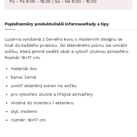
Po - Pá 8:00 - 18:00 | So - Ne 9:00 - 16:00
Popis
Rozměry produktu
Další informace
Rady a tipy
Lucerna vyrobená z černého kovu v moderním designu se
hodí do každého prostoru. Do skleněného svícnu lze umístit
svíčku, která jemně osvětlí okolí a vytvoří útulnou atmosféru.
Rozměr 16×17 cm.
materiál: kov
barva: černá
uvnitř skleněný svícen na svíčku
pro vytvoření útulné a hřejivé atmosféry
vhodné do interiéru i exteriéru
styl: moderní
rozměr: 16×17 cm