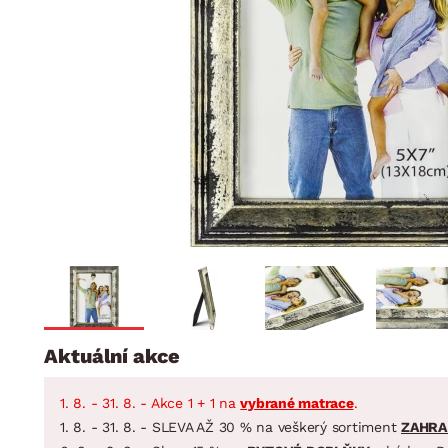
Jídelna
BYTOVÝ TEXTIL
STOLOVÁNÍ A VAŘE
Koupelnové ses
Dětský pokoj
Přikrývky
Jídelní servis
Jídelní sesta
Polštáře
Předsíň, šatna a chodba
Příbory
Zahradní sest
Koberce
Hrnce
Kuchyně
Závěsy a žaluzie
Pánve
Koupelna
Zobrazit vše
Zobrazit vše
Zahrada
VELIKONOCE
Domácnost
Aktuální akce
1. 8. - 31. 8. - Akce 1 + 1 na
vybrané matrace
.
1. 8. - 31. 8. - SLEVA AŽ 30 % na veškerý sortiment
ZAHRA