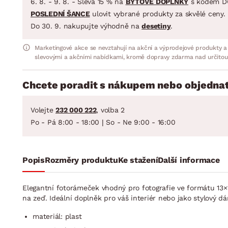
6. 8. - 9. 8. - Sleva 15 % na
BYTOVÉ DOPLŇKY
s kódem D
POSLEDNÍ ŠANCE
ulovit vybrané produkty za skvělé ceny.
Do 30. 9. nakupujte výhodně na
desetiny
.
Marketingové akce se nevztahují na akční a výprodejové produkty a
slevovými a akčními nabídkami, kromě dopravy zdarma nad určitou
Chcete poradit s nákupem nebo objednat
Volejte
232 000 222
, volba 2
Po - Pá 8:00 - 18:00 | So - Ne 9:00 - 16:00
Popis
Rozměry produktu
Ke stažení
Další informace
Elegantní fotorámeček vhodný pro fotografie ve formátu 13×1
na zeď. Ideální doplněk pro váš interiér nebo jako stylový dá
materiál: plast