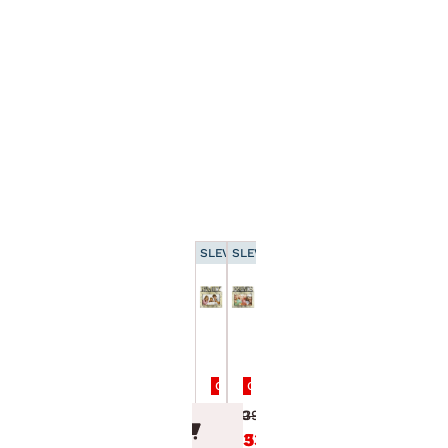
SLEVA 15 %
SLEVA 15 %
Fotorámeček
Fotorámeček
Family,
Friends,10x15
10x15 cm
cm
Cena po zadání kódu DOPLNKY
Cena po zadání kódu DOPLNKY
39.00 Kč
39.00 Kč
33.15 Kč
33.15 Kč