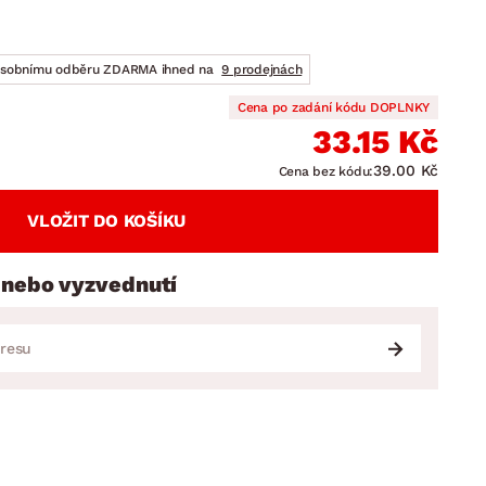
DOPLŇKY
VÁNOCE
ahradní doplňky
ahradní sestavy
osobnímu odběru ZDARMA ihned na
9 prodejnách
Cena po zadání kódu DOPLNKY
33.15 Kč
39.00 Kč
Cena bez kódu:
VLOŽIT DO KOŠÍKU
 nebo vyzvednutí