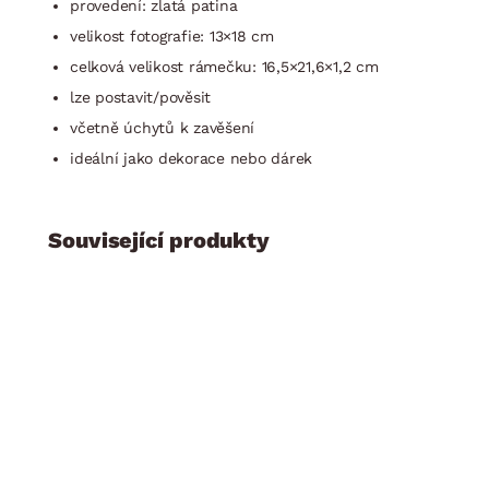
provedení: zlatá patina
velikost fotografie: 13×18 cm
celková velikost rámečku: 16,5×21,6×1,2 cm
lze postavit/pověsit
včetně úchytů k zavěšení
ideální jako dekorace nebo dárek
Související produkty