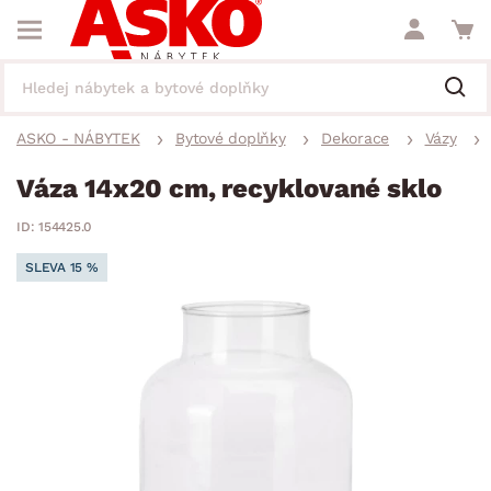
ASKO - NÁBYTEK
Bytové doplňky
Dekorace
Vázy
Váza 14x20 cm, recyklované sklo
ID: 154425.0
SLEVA 15 %