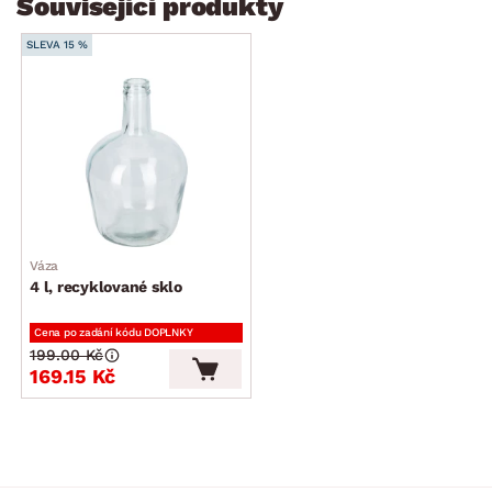
Související produkty
SLEVA 15 %
Váza
4 l, recyklované sklo
Cena po zadání kódu DOPLNKY
199.00 Kč
169.15 Kč