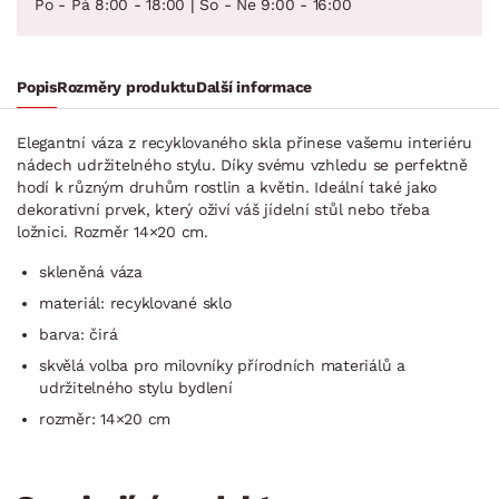
Po - Pá 8:00 - 18:00 | So - Ne 9:00 - 16:00
Popis
Rozměry produktu
Další informace
Elegantní váza z recyklovaného skla přinese vašemu interiéru
nádech udržitelného stylu. Díky svému vzhledu se perfektně
hodí k různým druhům rostlin a květin. Ideální také jako
dekorativní prvek, který oživí váš jídelní stůl nebo třeba
ložnici. Rozměr 14×20 cm.
skleněná váza
materiál: recyklované sklo
barva: čirá
skvělá volba pro milovníky přírodních materiálů a
udržitelného stylu bydlení
rozměr: 14×20 cm