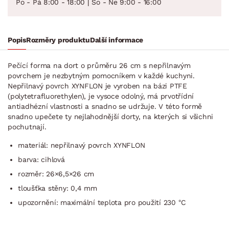
Po - Pá 8:00 - 18:00 | So - Ne 9:00 - 16:00
Popis
Rozměry produktu
Další informace
Pečící forma na dort o průměru 26 cm s nepřilnavým
povrchem je nezbytným pomocníkem v každé kuchyni.
Nepřilnavý povrch XYNFLON je vyroben na bázi PTFE
(polytetraflu­orethylen), je vysoce odolný, má prvotřídní
antiadhézní vlastnosti a snadno se udržuje. V této formě
snadno upečete ty nejlahodnější dorty, na kterých si všichni
pochutnají.
materiál: nepřilnavý povrch XYNFLON
barva: cihlová
rozměr: 26×6,5×26 cm
tloušťka stěny: 0,4 mm
upozornění: maximální teplota pro použití 230 °C