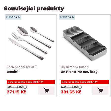
Související produkty
SLEVA 15 %
SLEVA 15 %
Sada příborů (24 dílů)
Organizér na příbory
Destini
UniFit 40-49 cm, šedý
Cena po zadání kódu DOPLNKY
Cena po zadání kódu DOPLNKY
319.00 Kč
449.00 Kč
271.15 Kč
381.65 Kč