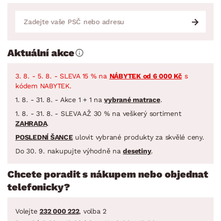
Aktuální akce
3. 8. - 5. 8. - SLEVA 15 % na
NÁBYTEK od 6 000 Kč
s
kódem NABYTEK.
1. 8. - 31. 8. - Akce 1 + 1 na
vybrané matrace
.
1. 8. - 31. 8. - SLEVA AŽ 30 % na veškerý sortiment
ZAHRADA
.
POSLEDNÍ ŠANCE
ulovit vybrané produkty za skvělé ceny.
Do 30. 9. nakupujte výhodně na
desetiny
.
Chcete poradit s nákupem nebo objednat
telefonicky?
Volejte
232 000 222
, volba 2