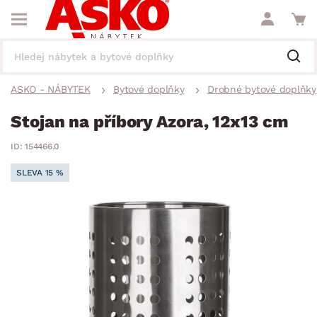
ASKO - NÁBYTEK
Bytové doplňky
Drobné bytové doplňky
Stojan na příbory Azora, 12x13 cm
ID: 154466.0
SLEVA 15 %