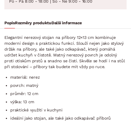
Po - Pá 8:00 - 18:00 | So - Ne 9:00 - 16:00
Popis
Rozměry produktu
Další informace
Elegantní nerezový stojan na příbory 12×13 cm kombinuje
moderní design s praktickou funkcí. Slouží nejen jako stylový
držák na příbory, ale také jako odkapávač, který pomáhá
udržet kuchyň v čistotě. Matný nerezový povrch je odolný
proti otiskům prstů a snadno se čistí. Skvěle se hodí i na stůl
při stolování – příbory tak budete mít vždy po ruce.
materiál: nerez
povrch: matný
průměr: 12 cm
výška: 13 cm
praktické využití v kuchyni
ideální jako stojan, ale také jako odkapávač příborů