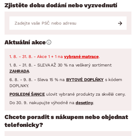
Zjistěte dobu dodání nebo vyzvednutí
Aktuální akce
1. 8. - 31. 8. - Akce 1 + 1 na
vybrané matrace
.
1. 8. - 31. 8. - SLEVA AŽ 30 % na veškerý sortiment
ZAHRADA
.
6. 8. - 9. 8. - Sleva 15 % na
BYTOVÉ DOPLŇKY
s kódem
DOPLNKY.
POSLEDNÍ ŠANCE
ulovit vybrané produkty za skvělé ceny.
Do 30. 9. nakupujte výhodně na
desetiny
.
Chcete poradit s nákupem nebo objednat
telefonicky?