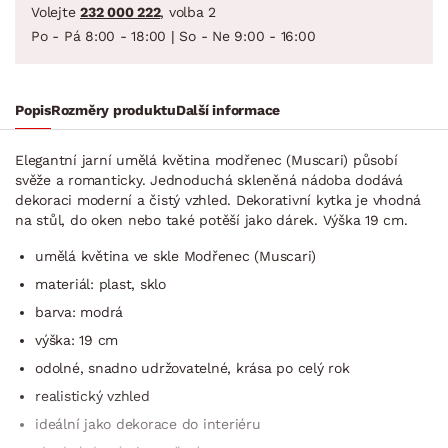
Volejte
232 000 222
, volba 2
Po - Pá 8:00 - 18:00 | So - Ne 9:00 - 16:00
Popis
Rozměry produktu
Další informace
Elegantní jarní umělá květina modřenec (Muscari) působí
svěže a romanticky. Jednoduchá skleněná nádoba dodává
dekoraci moderní a čistý vzhled. Dekorativní kytka je vhodná
na stůl, do oken nebo také potěší jako dárek. Výška 19 cm.
umělá květina ve skle Modřenec (Muscari)
materiál: plast, sklo
barva: modrá
výška: 19 cm
odolné, snadno udržovatelné, krása po celý rok
realistický vzhled
ideální jako dekorace do interiéru