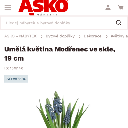
ASKO - NÁBYTEK
Bytové doplňky
Dekorace
Květiny 
Umělá květina Modřenec ve skle,
19 cm
ID: 154514.0
SLEVA 15 %