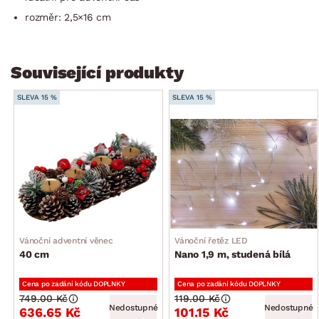
rozměr: 2,5×16 cm
Související produkty
SLEVA 15 %
SLEVA 15 %
Vánoční adventní věnec
Vánoční řetěz LED
40 cm
Nano 1,9 m, studená bílá
Cena po zadání kódu DOPLNKY
Cena po zadání kódu DOPLNKY
749.00 Kč
119.00 Kč
Nedostupné
Nedostupné
636.65 Kč
101.15 Kč