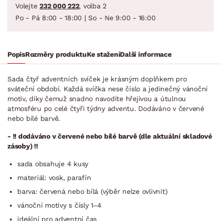
Volejte
232 000 222
, volba 2
Po - Pá 8:00 - 18:00 | So - Ne 9:00 - 16:00
Popis
Rozměry produktu
Ke stažení
Další informace
Sada čtyř adventních svíček je krásným doplňkem pro
sváteční období. Každá svíčka nese číslo a jedinečný vánoční
motiv, díky čemuž snadno navodíte hřejivou a útulnou
atmosféru po celé čtyři týdny adventu. Dodáváno v červené
nebo bílé barvě.
- !! dodáváno v červené nebo bílé barvě (dle aktuální skladové
zásoby) !!
sada obsahuje 4 kusy
materiál: vosk, parafín
barva: červená nebo bílá (výběr nelze ovlivnit)
vánoční motivy s čísly 1–4
ideální pro adventní čas