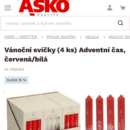
ASKO - NÁBYTEK
Bytové doplňky
Vánoce
Vánoční de
Vánoční svíčky (4 ks) Adventní čas,
červená/bílá
ID: 155248.0
SLEVA 15 %