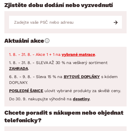
Zjistěte dobu dodání nebo vyzvednutí
Aktuální akce
1. 8. - 31. 8. - Akce 1 + 1 na
vybrané matrace
.
1. 8. - 31. 8. - SLEVA AŽ 30 % na veškerý sortiment
ZAHRADA
.
6. 8. - 9. 8. - Sleva 15 % na
BYTOVÉ DOPLŇKY
s kódem
DOPLNKY.
POSLEDNÍ ŠANCE
ulovit vybrané produkty za skvělé ceny.
Do 30. 9. nakupujte výhodně na
desetiny
.
Chcete poradit s nákupem nebo objednat
telefonicky?