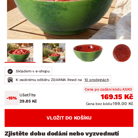
Skladem v e-shopu
K osobnímu odběru ZDARMA ihned na
10 prodejnách
Cena po zadání kódu ASKO
Ušetříte
169.15 Kč
-15%
29.85 Kč
199.00 Kč
Cena bez kódu:
VLOŽIT DO KOŠÍKU
Zjistěte dobu dodání nebo vyzvednutí