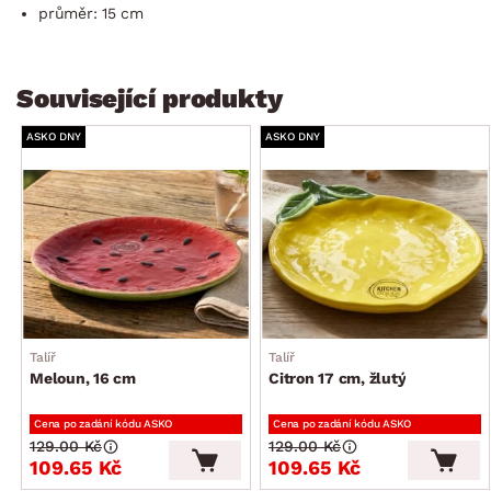
průměr: 15 cm
Související produkty
ASKO DNY
ASKO DNY
Talíř
Talíř
Meloun, 16 cm
Citron 17 cm, žlutý
Cena po zadání kódu ASKO
Cena po zadání kódu ASKO
129.00 Kč
129.00 Kč
109.65 Kč
109.65 Kč