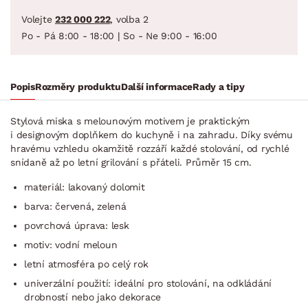
Volejte
232 000 222
, volba 2
Po - Pá 8:00 - 18:00 | So - Ne 9:00 - 16:00
Popis
Rozměry produktu
Další informace
Rady a tipy
Stylová miska s melounovým motivem je praktickým
i designovým doplňkem do kuchyně i na zahradu. Díky svému
hravému vzhledu okamžitě rozzáří každé stolování, od rychlé
snídaně až po letní grilování s přáteli. Průměr 15 cm.
materiál: lakovaný dolomit
barva: červená, zelená
povrchová úprava: lesk
motiv: vodní meloun
letní atmosféra po celý rok
univerzální použití: ideální pro stolování, na odkládání
drobností nebo jako dekorace