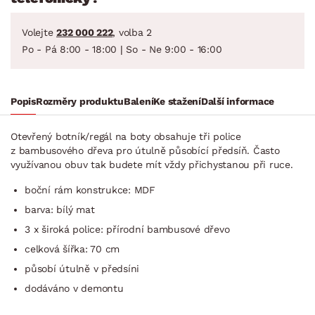
Volejte
232 000 222
, volba 2
Po - Pá 8:00 - 18:00 | So - Ne 9:00 - 16:00
Popis
Rozměry produktu
Balení
Ke stažení
Další informace
Otevřený botník/regál na boty obsahuje tři police
z bambusového dřeva pro útulně působící předsíň. Často
využívanou obuv tak budete mít vždy přichystanou při ruce.
boční rám konstrukce: MDF
barva: bílý mat
3 x široká police: přírodní bambusové dřevo
celková šířka: 70 cm
působí útulně v předsíni
dodáváno v demontu