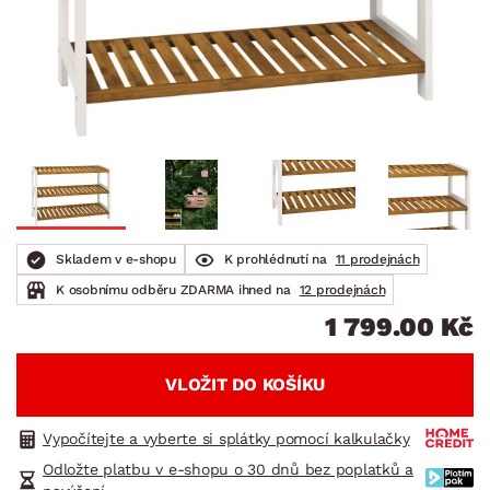
Skladem v e-shopu
K prohlédnutí na
11 prodejnách
K osobnímu odběru ZDARMA ihned na
12 prodejnách
1 799.00 Kč
VLOŽIT DO KOŠÍKU
Vypočítejte a vyberte si splátky pomocí kalkulačky
Odložte platbu v e-shopu o 30 dnů bez poplatků a