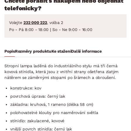
Chcete poradit s nákupem nebo objednat
telefonicky?
Volejte
232 000 222
, volba 2
Po - Pá 8:00 - 18:00 | So - Ne 9:00 - 16:00
Popis
Rozměry produktu
Ke stažení
Další informace
Stropní lampa laděná do industriálního stylu má tři černá
kovová stínidla, která jsou z vnitřní strany ošetřena zlatým
nátěrem se záměrnými stopami po šrámech a obroušení.
konstrukce: kov
povrchová úprava: černý lak
základna: kruhová, 1 rameno (délka 58 cm)
polohovatelné klouby pro nasměrování světla
stínidlo: zakulacené, kovové
vnější povrch stínidla: černý lak