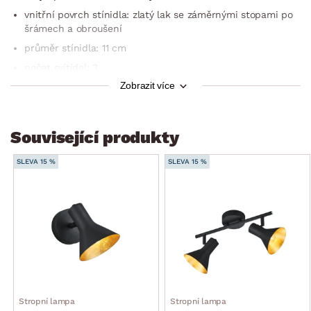
vnitřní povrch stínidla: zlatý lak se záměrnými stopami po
šrámech a obroušení
průměr stínidla: 11 cm
počet svítidel: 3
Zobrazit více
typ patice: E14
max. výkon: 3×40 W
žárovky: nejsou součástí dodávky
Související produkty
třída energ. účinnosti: A++ -E
SLEVA 15 %
SLEVA 15 %
stupeň krytí IP: IP20
třída ochrany: 1
druh osvětlení: stropní
styl: moderní, industriální
dodáváno v demontu
Stropní lampa
Stropní lampa