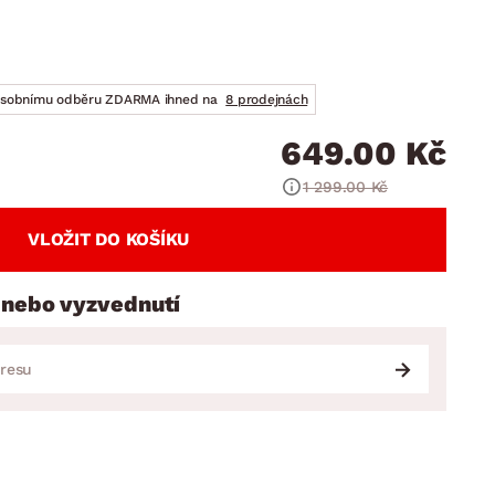
DOPLŇKY
VÁNOCE
ahradní doplňky
ahradní sestavy
osobnímu odběru ZDARMA ihned na
8 prodejnách
649.00 Kč
1 299.00 Kč
VLOŽIT DO KOŠÍKU
 nebo vyzvednutí