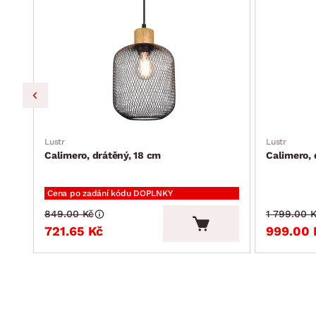
Lustr
Lustr
Calimero, drátěný, 18 cm
Calimero, 
Cena po zadání kódu DOPLNKY
849.00 Kč
1 799.00 
721.65 Kč
999.00 