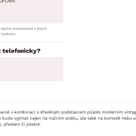
OPLNKY.
 nejdou kombinovat s jinými
 hodnotu.
 telefonicky?
arvě v kombinaci s dřevěným podstavcem působí moderním vintage v
 se bude vyjímat nejen na nočním stolku, ale také na komodě nebo o
 předsíni či jídelně.