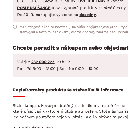
6. 8. - 9. 8. - Sleva 15 % na
BYTOVÉ DOPLŇKY
s kódem D
POSLEDNÍ ŠANCE
ulovit vybrané produkty za skvělé ceny.
Do 30. 9. nakupujte výhodně na
desetiny
.
Marketingové akce se nevztahují na akční a výprodejové produkty a
slevovými a akčními nabídkami, kromě dopravy zdarma nad určitou
Chcete poradit s nákupem nebo objednat
Volejte
232 000 222
, volba 2
Po - Pá 8:00 - 18:00 | So - Ne 9:00 - 16:00
Popis
Rozměry produktu
Ke stažení
Další informace
Stolní lampa s kovovým drátěným stínidlem v matné černé b
které přispívají k vytvoření útulné atmosféry. Stolní lampa
jedinečným poutačem nejen v ložnici, ale i v obývacím pokoji,
konstrukce: dřevo