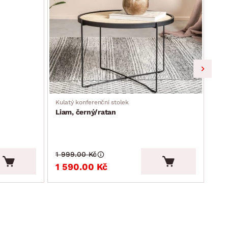
Kulatý konferenční stolek
Povl
Liam, černý/ratan
Tor
pří
1 999.00 Kč
499
1 590.00 Kč
29