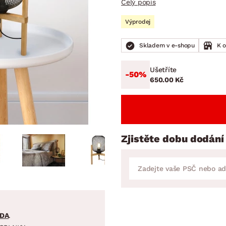
Celý popis
NÍ
DOMÁCÍ SPOTŘEBIČE
ZAHRADNÍ 
tavy
Z
Výprodej
vy
Z
Skladem v e-shopu
K 
avy
Ušetříte
-50%
650.00 Kč
Zjistěte dobu dodání
DA
.