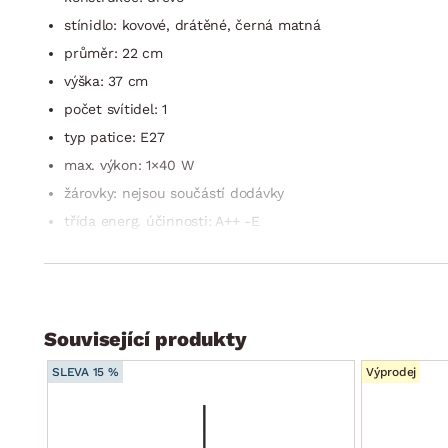
stínidlo: kovové, drátěné, černá matná
průměr: 22 cm
výška: 37 cm
počet svítidel: 1
typ patice: E27
max. výkon: 1×40 W
žárovky: nejsou součástí dodávky
třída energ. účinnosti: A++ -E
stupeň krytí IP: IP20
třída ochrany: 2
přívodový kabel s vypínačem
druh osvětlení: stolní
Související produkty
styl: moderní, vintage, industriální
SLEVA 15 %
Výprodej
dodáváno v demontu