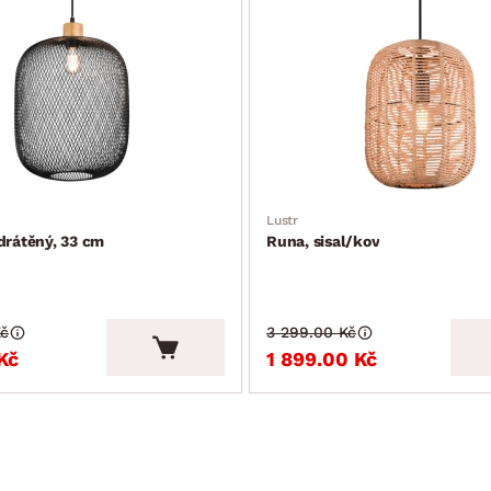
Lustr
drátěný, 33 cm
Runa, sisal/kov
Kč
3 299.00 Kč
Kč
1 899.00 Kč