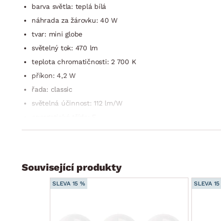
barva světla: teplá bílá
náhrada za žárovku: 40 W
tvar: mini globe
světelný tok: 470 lm
teplota chromatičnosti: 2 700 K
příkon: 4,2 W
řada: classic
světelná účinnost: 112 lm/W
energetická třída: E
úhel vyzařování: 150°
životnost: 30 000 hodin
účiník: 0,50
Související produkty
počet spínacích cyklů: 30 000
SLEVA 15 %
SLEVA 15
index podání barev (CRI): 80
typ čipů: SMD
napětí: 230 V~/50 Hz