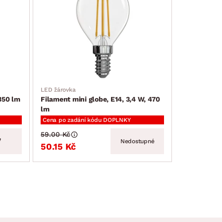
LED žárovka
 350 lm
Filament mini globe, E14, 3,4 W, 470
lm
Cena po zadání kódu DOPLNKY
59.00 Kč
Nedostupné
50.15 Kč