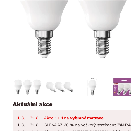
Jídelna
BYTOVÝ TEXTIL
STOLOVÁNÍ A VAŘE
Koupelnové ses
Dětský pokoj
Přikrývky
Jídelní servis
Jídelní sesta
Polštáře
Předsíň, šatna a chodba
Příbory
Zahradní sest
Koberce
Hrnce
Kuchyně
Závěsy a žaluzie
Pánve
Koupelna
Zobrazit vše
Zobrazit vše
Zahrada
VELIKONOCE
Domácnost
Aktuální akce
1. 8. - 31. 8. - Akce 1 + 1 na
vybrané matrace
.
1. 8. - 31. 8. - SLEVA AŽ 30 % na veškerý sortiment
ZAHRA