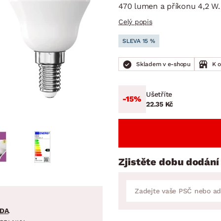
NÍ
DOMÁCÍ SPOTŘEBIČE
ZAHRADNÍ 
470 lumen a příkonu 4,2 W.
tavy
Z
Celý popis
vy
Z
SLEVA 15 %
avy
Skladem v e-shopu
K 
Ušetříte
-15%
22.35 Kč
Zjistěte dobu dodání
DA
.