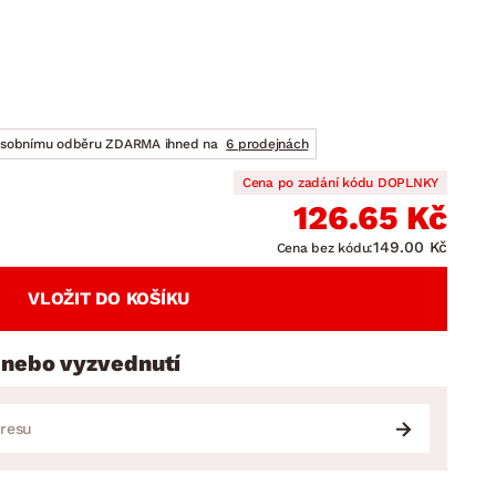
DOPLŇKY
VÁNOCE
ahradní doplňky
ahradní sestavy
osobnímu odběru ZDARMA ihned na
6 prodejnách
Cena po zadání kódu DOPLNKY
126.65 Kč
149.00 Kč
Cena bez kódu:
VLOŽIT DO KOŠÍKU
 nebo vyzvednutí