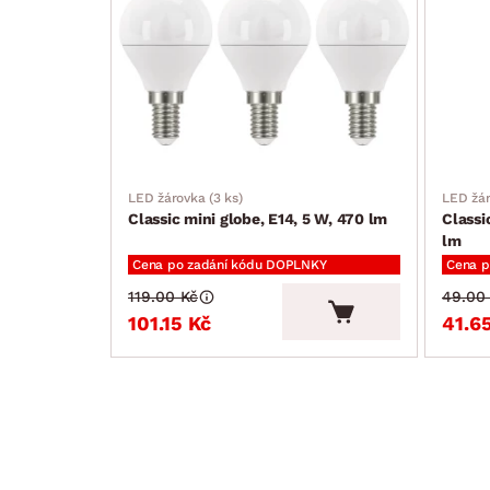
rozměr: 45 × 45 × 82 mm
prodejní obal: 3 ks, krabička
LED žárovka (3 ks)
LED žá
Classic mini globe, E14, 5 W, 470 lm
Classi
lm
Cena po zadání kódu DOPLNKY
Cena p
119.00 Kč
49.00
101.15 Kč
41.6