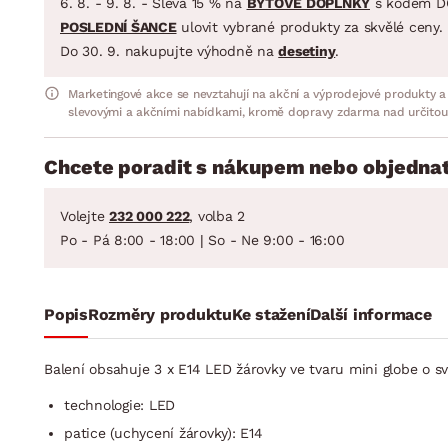
6. 8. - 9. 8. - Sleva 15 % na
BYTOVÉ DOPLŇKY
s kódem D
POSLEDNÍ ŠANCE
ulovit vybrané produkty za skvělé ceny.
Do 30. 9. nakupujte výhodně na
desetiny
.
Marketingové akce se nevztahují na akční a výprodejové produkty a
slevovými a akčními nabídkami, kromě dopravy zdarma nad určitou
Chcete poradit s nákupem nebo objednat
Volejte
232 000 222
, volba 2
Po - Pá 8:00 - 18:00 | So - Ne 9:00 - 16:00
Popis
Rozměry produktu
Ke stažení
Další informace
Balení obsahuje 3 x E14 LED žárovky ve tvaru mini globe o 
technologie: LED
patice (uchycení žárovky): E14