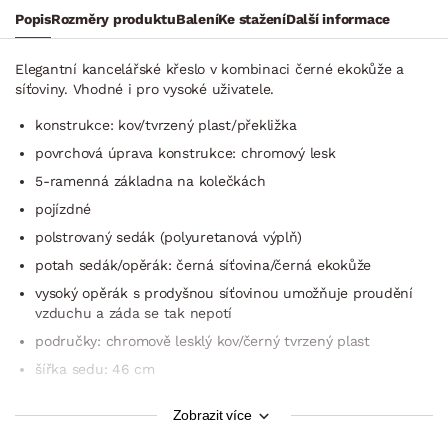
Popis
Rozměry produktu
Balení
Ke stažení
Další informace
Elegantní kancelářské křeslo v kombinaci černé ekokůže a
síťoviny. Vhodné i pro vysoké uživatele.
konstrukce: kov/tvrzený plast/překližka
povrchová úprava konstrukce: chromový lesk
5-ramenná základna na kolečkách
pojízdné
polstrovaný sedák (polyuretanová výplň)
potah sedák/opěrák: černá síťovina/černá ekokůže
vysoký opěrák s prodyšnou síťovinou umožňuje proudění
vzduchu a záda se tak nepotí
područky: chromově lesklý kov/černý tvrzený plast
šířka sedu: 46 cm
páčka pro ovládání funkce pod sedákem
Zobrazit více
funkce výškového nastavení