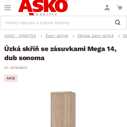
ASKO - NÁBYTEK
Šatní skříně
Dětské šatní skříně
Dě
Úzká skříň se zásuvkami Mega 14,
dub sonoma
ID: 4578488.13
AKCE