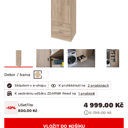
Dekor / barva
Skladem v e-shopu
K prohlédnutí na
2 prodejnách
K osobnímu odběru ZDARMA ihned na
1 prodejně
4 999.00 Kč
Ušetříte
-13%
800.00 Kč
5 799.00 Kč
VLOŽIT DO KOŠÍKU