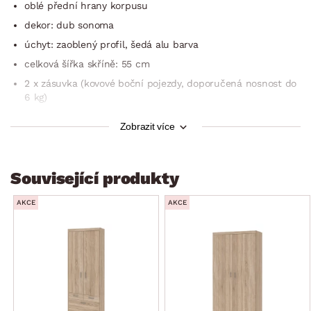
oblé přední hrany korpusu
dekor: dub sonoma
úchyt: zaoblený profil, šedá alu barva
celková šířka skříně: 55 cm
2 x zásuvka (kovové boční pojezdy, doporučená nosnost do
6 kg)
1 x levé otočné dveře
Zobrazit více
členění vnitřního prostoru: 1 x vnitřní blok
vnitřní blok: otevřený úložný prostor, 3 x police
Související produkty
lze kombinovat i s dalšími díly variabilního programu Mega
vyrobeno na Slovensku
AKCE
AKCE
kvalitní zpracování
dodáváno v demontu