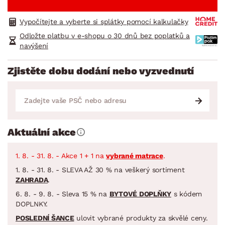
Vypočítejte a vyberte si splátky pomocí kalkulačky
Odložte platbu v e-shopu o 30 dnů bez poplatků a
navýšení
Zjistěte dobu dodání nebo vyzvednutí
Aktuální akce
1. 8. - 31. 8. - Akce 1 + 1 na
vybrané matrace
.
1. 8. - 31. 8. - SLEVA AŽ 30 % na veškerý sortiment
ZAHRADA
.
6. 8. - 9. 8. - Sleva 15 % na
BYTOVÉ DOPLŇKY
s kódem
DOPLNKY.
POSLEDNÍ ŠANCE
ulovit vybrané produkty za skvělé ceny.