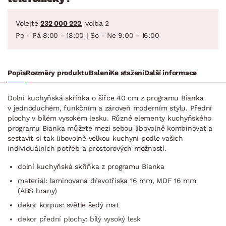
Volejte
232 000 222
, volba 2
Po - Pá 8:00 - 18:00 | So - Ne 9:00 - 16:00
Popis
Rozměry produktu
Balení
Ke stažení
Další informace
Dolní kuchyňská skříňka o šířce 40 cm z programu Bianka
v jednoduchém, funkčním a zároveň moderním stylu. Přední
plochy v bílém vysokém lesku. Různé elementy kuchyňského
programu Bianka můžete mezi sebou libovolně kombinovat a
sestavit si tak libovolně velkou kuchyni podle vašich
individuálních potřeb a prostorových možností.
dolní kuchyňská skříňka z programu Bianka
materiál: laminovaná dřevotříska 16 mm, MDF 16 mm
(ABS hrany)
dekor korpus: světle šedý mat
dekor přední plochy: bílý vysoký lesk