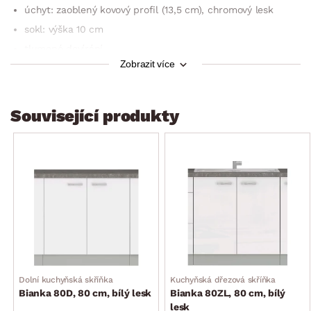
úchyt: zaoblený kovový profil (13,5 cm), chromový lesk
sokl: výška 10 cm
tlumené dovírání
Zobrazit více
3 x mělká zásuvka
1 x hluboká zásuvka
bez horní pracovní desky (k dokoupení samostatně)
Související produkty
šířka skříňky: 40 cm
výška skříňky: 82 cm (bez pracovní desky)
hloubka skříňky: 52 cm (hloubka po osazení pracovní desky
60 cm)
dodáváno v demontu
Dolní kuchyňská skříňka
Kuchyňská dřezová skříňka
Bianka 80D, 80 cm, bílý lesk
Bianka 80ZL, 80 cm, bílý
lesk