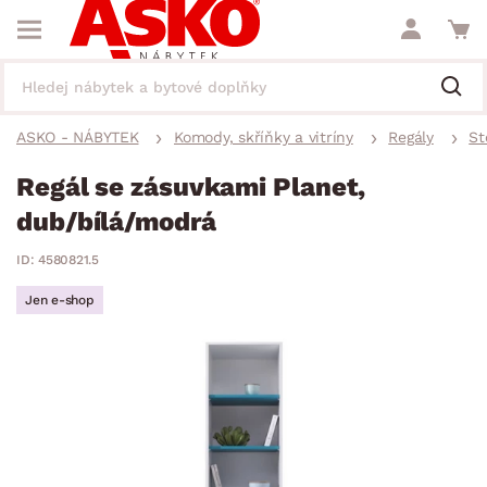
ASKO - NÁBYTEK
Komody, skříňky a vitríny
Regály
St
Regál se zásuvkami Planet,
dub/bílá/modrá
ID: 4580821.5
Jen e-shop