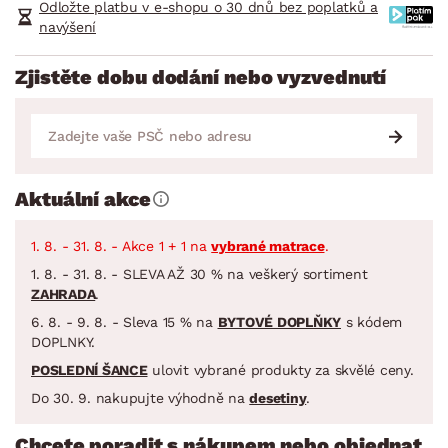
Odložte platbu v e-shopu o 30 dnů bez poplatků a
navýšení
Zjistěte dobu dodání nebo vyzvednutí
Aktuální akce
1. 8. - 31. 8. - Akce 1 + 1 na
vybrané matrace
.
1. 8. - 31. 8. - SLEVA AŽ 30 % na veškerý sortiment
ZAHRADA
.
6. 8. - 9. 8. - Sleva 15 % na
BYTOVÉ DOPLŇKY
s kódem
DOPLNKY.
POSLEDNÍ ŠANCE
ulovit vybrané produkty za skvělé ceny.
Do 30. 9. nakupujte výhodně na
desetiny
.
Chcete poradit s nákupem nebo objednat