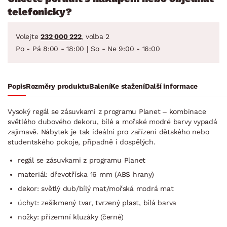
telefonicky?
Volejte
232 000 222
, volba 2
Po - Pá 8:00 - 18:00 | So - Ne 9:00 - 16:00
Popis
Rozměry produktu
Balení
Ke stažení
Další informace
Vysoký regál se zásuvkami z programu Planet – kombinace
světlého dubového dekoru, bílé a mořské modré barvy vypadá
zajímavě. Nábytek je tak ideální pro zařízení dětského nebo
studentského pokoje, případně i dospělých.
regál se zásuvkami z programu Planet
materiál: dřevotříska 16 mm (ABS hrany)
dekor: světlý dub/bílý mat/mořská modrá mat
úchyt: zešikmený tvar, tvrzený plast, bílá barva
nožky: přízemní kluzáky (černé)