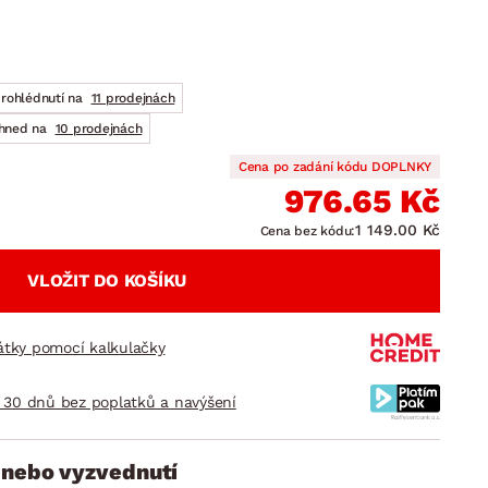
DOPLŇKY
VÁNOCE
ahradní doplňky
ahradní sestavy
prohlédnutí na
11 prodejnách
ihned na
10 prodejnách
Cena po zadání kódu DOPLNKY
976.65 Kč
1 149.00 Kč
Cena bez kódu:
VLOŽIT DO KOŠÍKU
látky pomocí kalkulačky
 30 dnů bez poplatků a navýšení
 nebo vyzvednutí