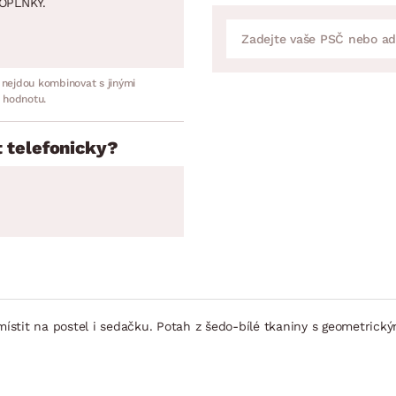
OPLNKY.
 nejdou kombinovat s jinými
 hodnotu.
 telefonicky?
stit na postel i sedačku. Potah z šedo-bílé tkaniny s geometrick