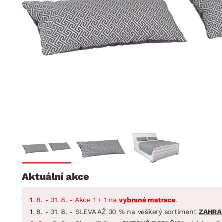
Jídelna
BYTOVÝ TEXTIL
STOLOVÁNÍ A VAŘE
Koupelnové ses
Dětský pokoj
Přikrývky
Jídelní servis
Jídelní sesta
Polštáře
Předsíň, šatna a chodba
Příbory
Zahradní sest
Koberce
Hrnce
Kuchyně
Závěsy a žaluzie
Pánve
Koupelna
Zobrazit vše
Zobrazit vše
Zahrada
VELIKONOCE
Domácnost
Aktuální akce
1. 8. - 31. 8. - Akce 1 + 1 na
vybrané matrace
.
1. 8. - 31. 8. - SLEVA AŽ 30 % na veškerý sortiment
ZAHRA