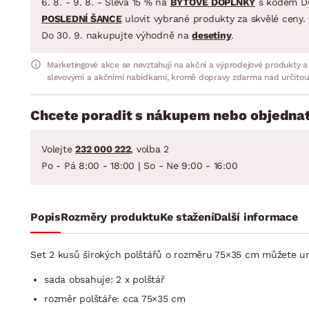
6. 8. - 9. 8. - Sleva 15 % na
BYTOVÉ DOPLŇKY
s kódem D
POSLEDNÍ ŠANCE
ulovit vybrané produkty za skvělé ceny.
Do 30. 9. nakupujte výhodně na
desetiny
.
Marketingové akce se nevztahují na akční a výprodejové produkty a
slevovými a akčními nabídkami, kromě dopravy zdarma nad určitou
Chcete poradit s nákupem nebo objednat
Volejte
232 000 222
, volba 2
Po - Pá 8:00 - 18:00 | So - Ne 9:00 - 16:00
Popis
Rozměry produktu
Ke stažení
Další informace
Set 2 kusů širokých polštářů o rozměru 75×35 cm můžete umí
sada obsahuje: 2 x polštář
rozměr polštáře: cca 75×35 cm