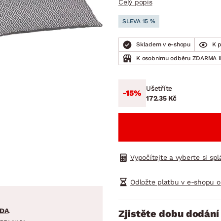
Celý popis
NÍ
DOMÁCÍ SPOTŘEBIČE
ZAHRADNÍ 
tavy
Z
SLEVA 15 %
vy
Z
Skladem v e-shopu
K 
avy
K osobnímu odběru ZDARMA 
Ušetříte
-15%
172.35 Kč
Vypočítejte a vyberte si sp
Odložte platbu v e-shopu o
DA
.
Zjistěte dobu dodání