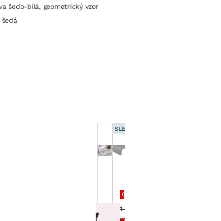
va šedo-bílá, geometrický vzor
a šedá
SLEVA 15 %
Postel
Přehoz na postel
Dezra
Dezra PRE 27,
180x200
šedo-bílý vzor
cm, bílá
Cena po zadání kódu DOPLNKY
ekokůže
1 799.00 Kč
18 999.00 Kč
1 529.15 Kč