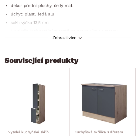
dekor přední plochy: šedý mat
úchyt: plast, šedá alu
sokl: výška 13,5 cm
1 x dveře (univerzální montáž na pravou/levou stranu,
úložný prostor, 3 x police výškově nastavitelná)
Zobrazit více
šířka skříně: 50 cm
výška skříně: 200 cm
Související produkty
hloubka skříně: 57 cm
dodáváno v demontu
Vysoká kuchyňská skříň
Kuchyňská skříňka s dřezem