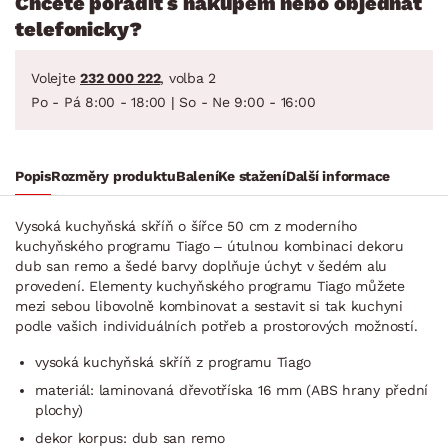
Chcete poradit s nákupem nebo objednat
telefonicky?
Volejte
232 000 222
, volba 2
Po - Pá 8:00 - 18:00 | So - Ne 9:00 - 16:00
Popis
Rozměry produktu
Balení
Ke stažení
Další informace
Vysoká kuchyňská skříň o šířce 50 cm z moderního
kuchyňského programu Tiago – útulnou kombinaci dekoru
dub san remo a šedé barvy doplňuje úchyt v šedém alu
provedení. Elementy kuchyňského programu Tiago můžete
mezi sebou libovolně kombinovat a sestavit si tak kuchyni
podle vašich individuálních potřeb a prostorových možností.
vysoká kuchyňská skříň z programu Tiago
materiál: laminovaná dřevotříska 16 mm (ABS hrany přední
plochy)
dekor korpus: dub san remo