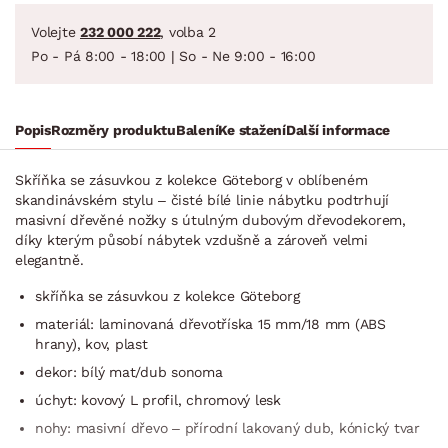
Volejte
232 000 222
, volba 2
Po - Pá 8:00 - 18:00 | So - Ne 9:00 - 16:00
Popis
Rozměry produktu
Balení
Ke stažení
Další informace
Skříňka se zásuvkou z kolekce Göteborg v oblíbeném
skandinávském stylu – čisté bílé linie nábytku podtrhují
masivní dřevěné nožky s útulným dubovým dřevodekorem,
díky kterým působí nábytek vzdušně a zároveň velmi
elegantně.
skříňka se zásuvkou z kolekce Göteborg
materiál: laminovaná dřevotříska 15 mm/18 mm (ABS
hrany), kov, plast
dekor: bílý mat/dub sonoma
úchyt: kovový L profil, chromový lesk
nohy: masivní dřevo – přírodní lakovaný dub, kónický tvar