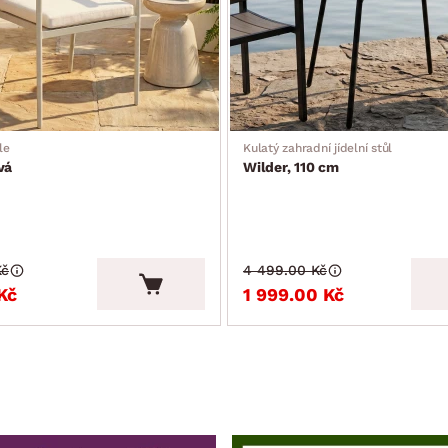
le
Kulatý zahradní jídelní stůl
vá
Wilder, 110 cm
Kč
4 499.00 Kč
Kč
1 999.00 Kč