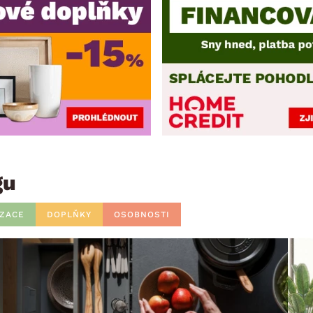
gu
IZACE
DOPLŇKY
OSOBNOSTI