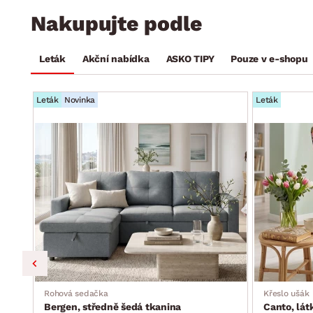
Nakupujte podle
Leták
Akční nabídka
ASKO TIPY
Pouze v e-shopu
Leták
Novinka
Leták
a, s
Rohová sedačka
Křeslo ušák
Bergen, středně šedá tkanina
Canto, lá