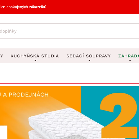
lion spokojených zákazníků
VY
KUCHYŇSKÁ STUDIA
SEDACÍ SOUPRAVY
ZAHRAD
vy
DEKORACE
Sedací soupravy do U
UKLÁDÁNÍ 
y
Obrazy
Věšáky na klí
avy
Rohové sedací soupravy
Zahr
Zrcadla
Stojany na de
tavy
Sedací soupravy 3-2-1
Z
la
Hodiny
Stojany na no
avy
Sedací soupravy na míru
Vázy
Stojany na ob
vy
Za
Zobrazit vše
Zobrazit vše
avy
Z