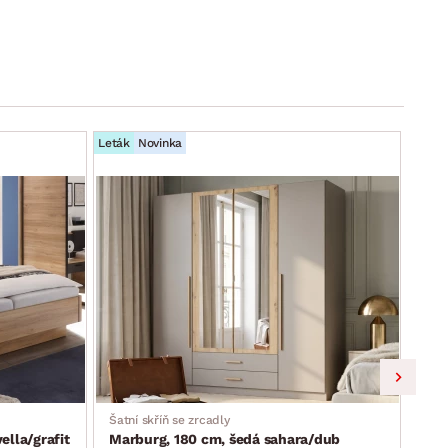
Leták
Novinka
Leták
Šatní skříň se zrcadly
Skří
lla/grafit
Marburg, 180 cm, šedá sahara/dub
Lim