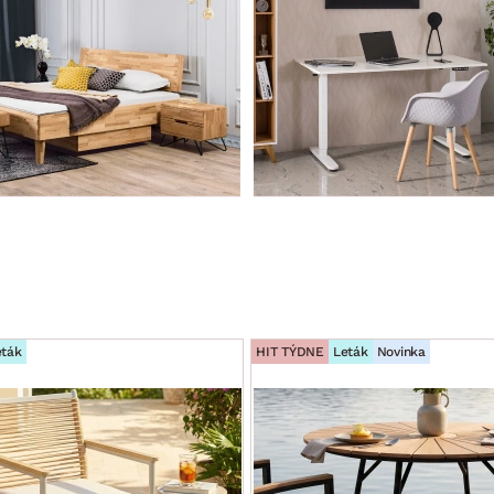
eták
HIT TÝDNE
Leták
Novinka