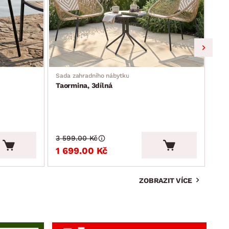
Sada zahradního nábytku
Zahr
Taormina, 3dílná
Mos
3 599.00 Kč
3 9
1 699.00 Kč
2 
ZOBRAZIT VÍCE