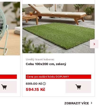
Umělý travní koberec
Jíde
Cebu 100x200 cm, zelený
Ron
Cena po zadání kódu DOPLNKY
Cen
699.00 Kč
2 3
594.15 Kč
2 
ZOBRAZIT VÍCE