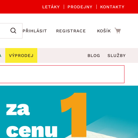
LETÁKY
PRODEJNY
KONTAKTY
PŘIHLÁSIT
REGISTRACE
KOŠÍK
A
VÝPRODEJ
BLOG
SLUŽBY
A ORGANIZACE
Zahradní sety
DROBNÉ BYTOVÉ DOPLŇKY
če
Kuchyňské příslušenství
adní židle a křesla
štníky
Kuchyňské doplňky
ahradní lavice
viny
Koupelnové doplňky
Zahradní stoly
lečení
Zahradní doplňky
hradní houpačky
Zobrazit vše
ahradní lehátka