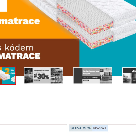
NÍ
DOMÁCÍ SPOTŘEBIČE
ZAHRADNÍ 
tavy
Z
vy
Z
avy
SLEVA 15 %
Novinka