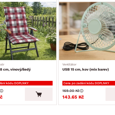
str
Ventilátor
8 cm, vínový/šedý
USB 15 cm, kov (mix barev)
dání kódu DOPLNKY
Cena po zadání kódu DOPLNKY
169.00 Kč
Kč
143.65 Kč