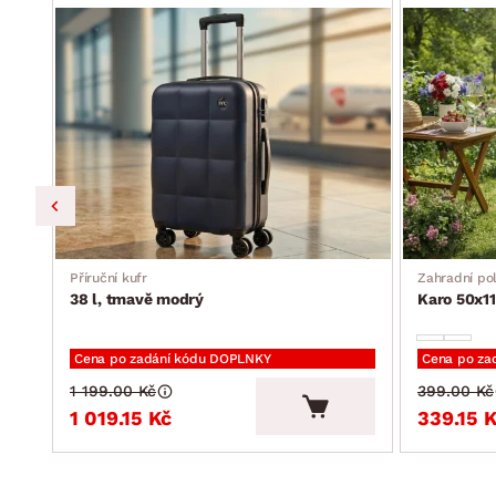
Příruční kufr
Zahradní pol
38 l, tmavě modrý
Karo 50x11
Cena po zadání kódu DOPLNKY
Cena po za
1 199.00 Kč
399.00 Kč
1 019.15 Kč
339.15 