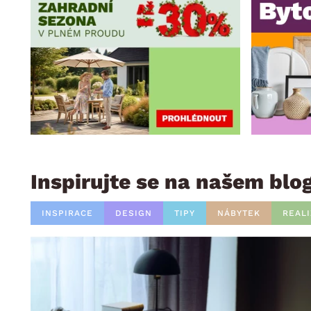
Inspirujte se na našem blo
INSPIRACE
DESIGN
TIPY
NÁBYTEK
REAL