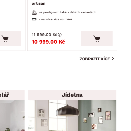
artisan
na prodejnách také v dalších variantách
v nabídce více rozměrů
11 999.00 Kč
4 9
10 999.00 Kč
4 
ZOBRAZIT VÍCE
elář
Jídelna