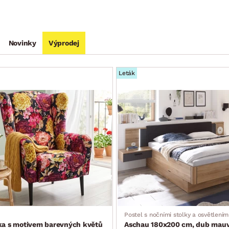
Novinky
Výprodej
Leták
Postel s nočními stolky a osvětlením
tka s motivem barevných květů
Aschau 180x200 cm, dub mauve