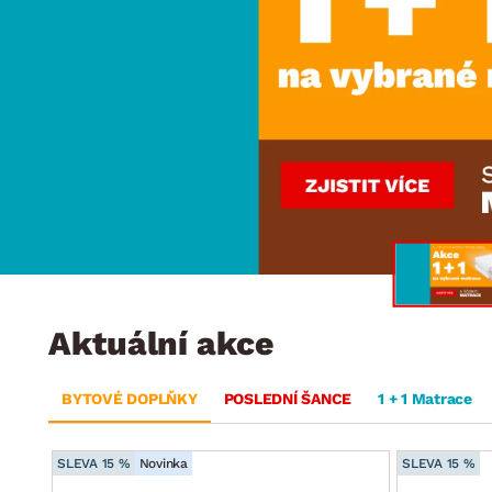
Jídelna
BYTOVÝ TEXTIL
STOLOVÁNÍ A VAŘE
Koupelnové ses
Dětský pokoj
Přikrývky
Jídelní servis
Jídelní sesta
Polštáře
Předsíň, šatna a chodba
Příbory
Zahradní sest
Koberce
Hrnce
Kuchyně
Závěsy a žaluzie
Pánve
Koupelna
Zobrazit vše
Zobrazit vše
Zahrada
VELIKONOCE
Domácnost
Aktuální akce
BYTOVÉ DOPLŇKY
POSLEDNÍ ŠANCE
1 + 1 Matrace
SLEVA 15 %
Novinka
SLEVA 15 %