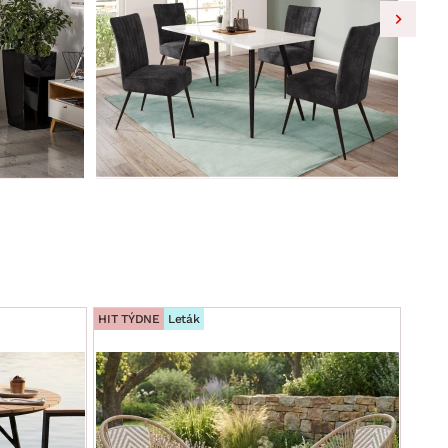
HIT TÝDNE
Leták
HIT T