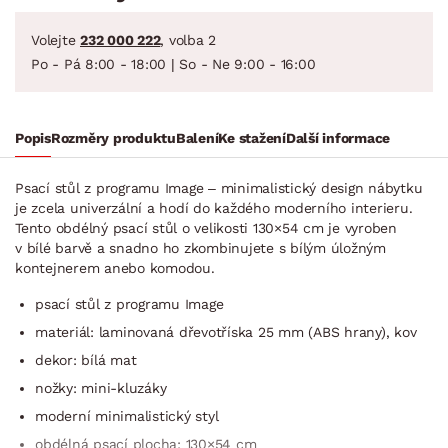
Volejte
232 000 222
, volba 2
Po - Pá 8:00 - 18:00 | So - Ne 9:00 - 16:00
Popis
Rozměry produktu
Balení
Ke stažení
Další informace
Psací stůl z programu Image – minimalistický design nábytku
je zcela univerzální a hodí do každého moderního interieru.
Tento obdélný psací stůl o velikosti 130×54 cm je vyroben
v bílé barvě a snadno ho zkombinujete s bílým úložným
kontejnerem anebo komodou.
psací stůl z programu Image
materiál: laminovaná dřevotříska 25 mm (ABS hrany), kov
dekor: bílá mat
nožky: mini-kluzáky
moderní minimalistický styl
obdélná psací plocha: 130×54 cm