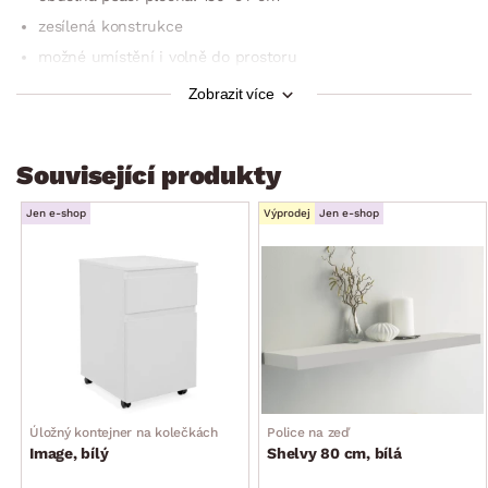
zesílená konstrukce
možné umístění i volně do prostoru
bez vyobrazeného úložného kontejneru (k zakoupení
Zobrazit více
samostatně)
dodáváno v demontu
Související produkty
Jen e-shop
Výprodej
Jen e-shop
Úložný kontejner na kolečkách
Police na zeď
Image, bílý
Shelvy 80 cm, bílá