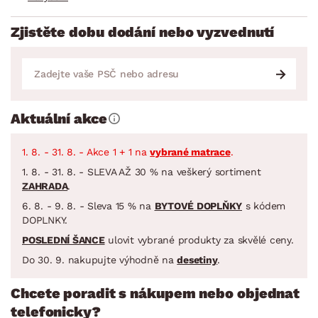
Zjistěte dobu dodání nebo vyzvednutí
Aktuální akce
1. 8. - 31. 8. - Akce 1 + 1 na
vybrané matrace
.
1. 8. - 31. 8. - SLEVA AŽ 30 % na veškerý sortiment
ZAHRADA
.
6. 8. - 9. 8. - Sleva 15 % na
BYTOVÉ DOPLŇKY
s kódem
DOPLNKY.
POSLEDNÍ ŠANCE
ulovit vybrané produkty za skvělé ceny.
Do 30. 9. nakupujte výhodně na
desetiny
.
Chcete poradit s nákupem nebo objednat
telefonicky?