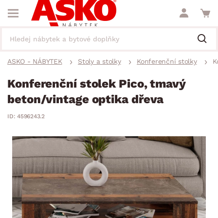
ASKO - NÁBYTEK
Stoly a stolky
Konferenční stolky
K
Konferenční stolek Pico, tmavý
beton/vintage optika dřeva
ID: 4596243.2