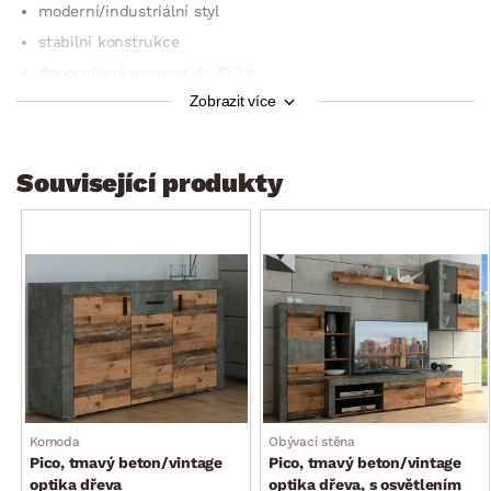
moderní/indus­triální styl
stabilní konstrukce
doporučená nosnost do 10 kg
Zobrazit více
český výrobek
dodáváno v demontu
Související produkty
Komoda
Obývací stěna
Pico, tmavý beton/vintage
Pico, tmavý beton/vintage
optika dřeva
optika dřeva, s osvětlením