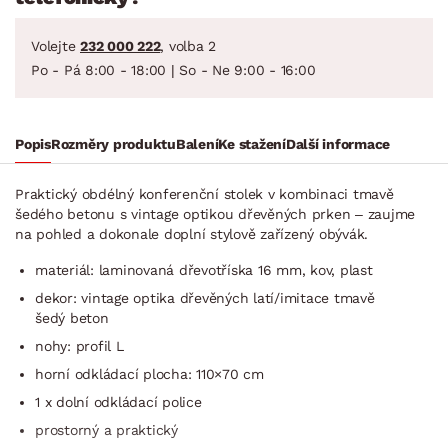
Volejte
232 000 222
, volba 2
Po - Pá 8:00 - 18:00 | So - Ne 9:00 - 16:00
Popis
Rozměry produktu
Balení
Ke stažení
Další informace
Praktický obdélný konferenční stolek v kombinaci tmavě
šedého betonu s vintage optikou dřevěných prken – zaujme
na pohled a dokonale doplní stylově zařízený obývák.
materiál: laminovaná dřevotříska 16 mm, kov, plast
dekor: vintage optika dřevěných latí/imitace tmavě
šedý beton
nohy: profil L
horní odkládací plocha: 110×70 cm
1 x dolní odkládací police
prostorný a praktický