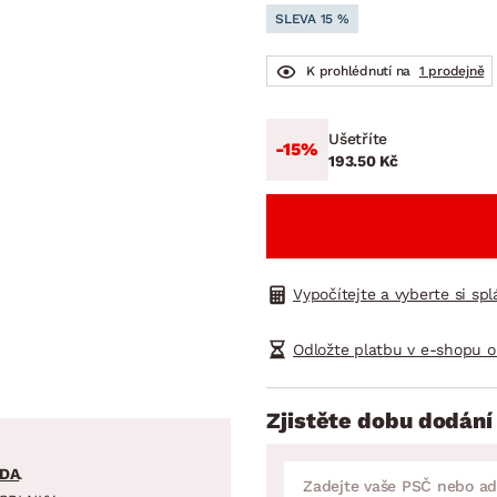
NÍ
DOMÁCÍ SPOTŘEBIČE
ZAHRADNÍ 
SLEVA 15 %
tavy
Z
vy
Z
K prohlédnutí na
1 prodejně
avy
Ušetříte
-15%
193.50 Kč
Vypočítejte a vyberte si sp
Odložte platbu v e-shopu o
Zjistěte dobu dodání
DA
.