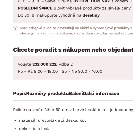
6. 8. - 9. 8. - Sleva 15 % na
BYTOVÉ DOPLŇKY
s kódem D
POSLEDNÍ ŠANCE
ulovit vybrané produkty za skvělé ceny.
Do 30. 9. nakupujte výhodně na
desetiny
.
Marketingové akce se nevztahují na akční a výprodejové produkty a
slevovými a akčními nabídkami, kromě dopravy zdarma nad určitou
Chcete poradit s nákupem nebo objednat
Volejte
232 000 222
, volba 2
Po - Pá 8:00 - 18:00 | So - Ne 9:00 - 16:00
Popis
Rozměry produktu
Balení
Další informace
Police na zeď o šířce 60 cm v barvě lesklá bílá – jednoduchý
materiál: dřevovláknitá deska, kov
dekor: bílá lesk