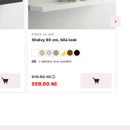
Police na zeď
Poli
Shelvy 80 cm, bílá lesk
She
v nabídce více rozměrů
619.90 Kč
559.00 Kč
42