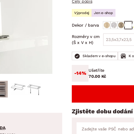
Celý popis
NÍ
DOMÁCÍ SPOTŘEBIČE
ZAHRADNÍ 
tavy
Z
Výprodej
Jen e-shop
vy
Z
Dekor / barva
avy
Rozměry v cm
23,5x3,7x23,5
(Š x V x H)
Skladem v e-shopu
K 
Ušetříte
-14%
70.00 Kč
Zjistěte dobu dodání
DA
.