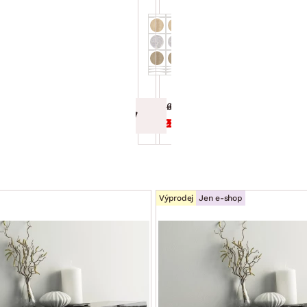
23,5 cm,
cm, bílá
bílá lesk
lesk
369.00 Kč
619.90 Kč
339.00 Kč
559.00 Kč
Výprodej
Jen e-shop