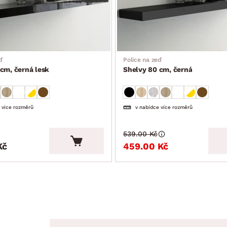
ď
Police na zeď
cm, černá lesk
Shelvy 80 cm, černá
 více rozměrů
v nabídce více rozměrů
539.00 Kč
Kč
459.00 Kč