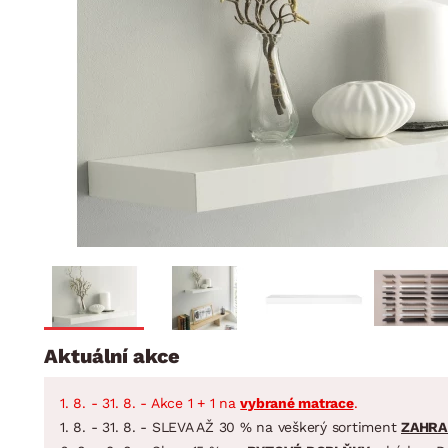
Jídelna
BYTOVÝ TEXTIL
STOLOVÁNÍ A VAŘE
Koupelnové ses
Dětský pokoj
Přikrývky
Jídelní servis
Jídelní sesta
Polštáře
Předsíň, šatna a chodba
Příbory
Zahradní sest
Koberce
Hrnce
Kuchyně
Závěsy a žaluzie
Pánve
Koupelna
Zobrazit vše
Zobrazit vše
Zahrada
VELIKONOCE
Domácnost
Aktuální akce
1. 8. - 31. 8. - Akce 1 + 1 na
vybrané matrace
.
1. 8. - 31. 8. - SLEVA AŽ 30 % na veškerý sortiment
ZAHRA