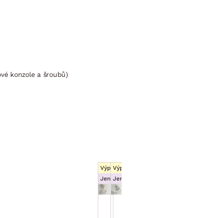
ové konzole a šroubů)
Výprodej
Výprodej
Jen e-shop
Jen e-shop
Police na zeď
Police na zeď
Shelvy
Shelvy 80