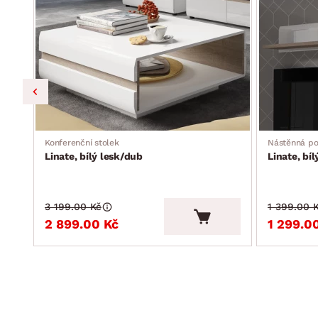
Konferenční stolek
Nástěnná po
Linate, bílý lesk/dub
Linate, bí
3 199.00 Kč
1 399.00 
2 899.00 Kč
1 299.0