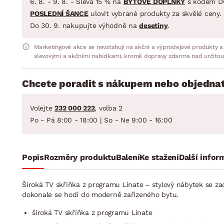
6. 8. - 9. 8. - Sleva 15 % na
BYTOVÉ DOPLŇKY
s kódem D
POSLEDNÍ ŠANCE
ulovit vybrané produkty za skvělé ceny.
Do 30. 9. nakupujte výhodně na
desetiny
.
Marketingové akce se nevztahují na akční a výprodejové produkty a
slevovými a akčními nabídkami, kromě dopravy zdarma nad určitou
Chcete poradit s nákupem nebo objednat
Volejte
232 000 222
, volba 2
Po - Pá 8:00 - 18:00 | So - Ne 9:00 - 16:00
Popis
Rozměry produktu
Balení
Ke stažení
Další infor
Široká TV skříňka z programu Linate – stylový nábytek se za
dokonale se hodí do moderně zařízeného bytu.
široká TV skříňka z programu Linate