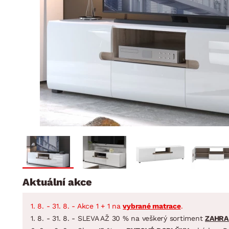
Jídelna
BYTOVÝ TEXTIL
STOLOVÁNÍ A VAŘE
Koupelnové ses
Dětský pokoj
Přikrývky
Jídelní servis
Jídelní sesta
Polštáře
Předsíň, šatna a chodba
Příbory
Zahradní sest
Koberce
Hrnce
Kuchyně
Závěsy a žaluzie
Pánve
Koupelna
Zobrazit vše
Zobrazit vše
Zahrada
VELIKONOCE
Domácnost
Aktuální akce
1. 8. - 31. 8. - Akce 1 + 1 na
vybrané matrace
.
1. 8. - 31. 8. - SLEVA AŽ 30 % na veškerý sortiment
ZAHRA