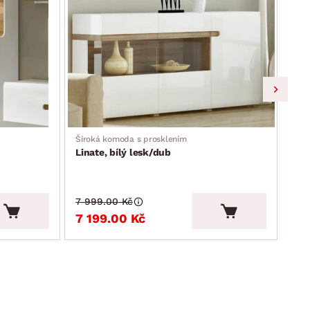
Široká komoda s prosklením
Širo
Linate, bílý lesk/dub
Lin
7 999.00 Kč
8 7
7 199.00 Kč
7 