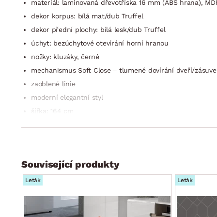
materiál: laminovaná dřevotříska 16 mm (ABS hrana), M
dekor korpus: bílá mat/dub Truffel
dekor přední plochy: bílá lesk/dub Truffel
úchyt: bezúchytové otevírání horní hranou
nožky: kluzáky, černé
mechanismus Soft Close – tlumené dovírání dveří/zásuve
zaoblené linie
moderní elegantní styl
šířka: 164 cm
1 x levé dveře (úložný prostor, 1 x police)
1 x otevřená přihrádka (zádová strana otevřena)
1 x zásuvka (kovové boční pojezdy)
Související produkty
1 x pravé dveře (úložný prostor, 1 x police)
doporučená nosnost horní TV plochy do 20 kg
Leták
Leták
dodáváno v demontu