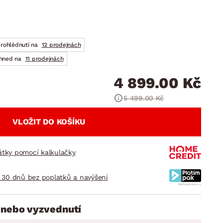
DOPLŇKY
VÁNOCE
ahradní doplňky
ahradní sestavy
prohlédnutí na
12 prodejnách
ihned na
11 prodejnách
4 899.00 Kč
5 499.00 Kč
VLOŽIT DO KOŠÍKU
látky pomocí kalkulačky
 30 dnů bez poplatků a navýšení
 nebo vyzvednutí