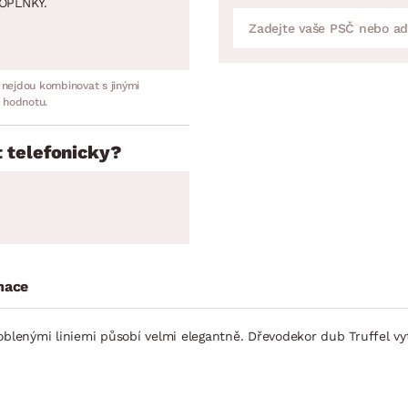
OPLNKY.
 nejdou kombinovat s jinými
 hodnotu.
 telefonicky?
mace
oblenými liniemi působí velmi elegantně. Dřevodekor dub Truffel vyt