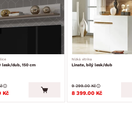
lice
Nízká vitrína
lý lesk/dub, 150 cm
Linate, bílý lesk/dub
Kč
9 299.00 Kč
0 Kč
8 399.00 Kč