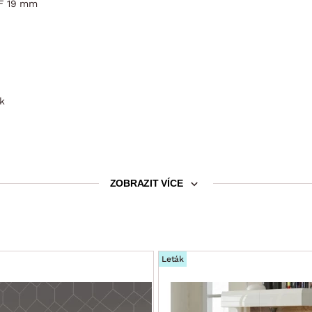
DF 19 mm
k
ZOBRAZIT VÍCE
Leták