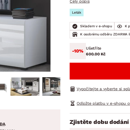
Celý popis
NÍ
DOMÁCÍ SPOTŘEBIČE
ZAHRADNÍ 
tavy
Z
Leták
vy
Z
Skladem v e-shopu
K 
avy
K osobnímu odběru ZDARMA 
Ušetříte
-10%
600.00 Kč
Vypočítejte a vyberte si sp
Odložte platbu v e-shopu o
Zjistěte dobu dodání
DA
.