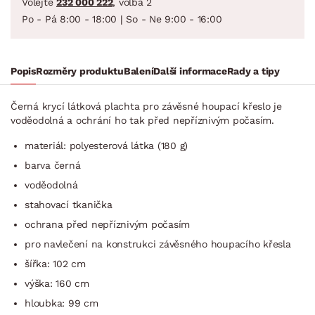
Volejte
232 000 222
, volba 2
Po - Pá 8:00 - 18:00 | So - Ne 9:00 - 16:00
Popis
Rozměry produktu
Balení
Další informace
Rady a tipy
Černá krycí látková plachta pro závěsné houpací křeslo je
voděodolná a ochrání ho tak před nepříznivým počasím.
materiál: polyesterová látka (180 g)
barva černá
voděodolná
stahovací tkanička
ochrana před nepříznivým počasím
pro navlečení na konstrukci závěsného houpacího křesla
šířka: 102 cm
výška: 160 cm
hloubka: 99 cm