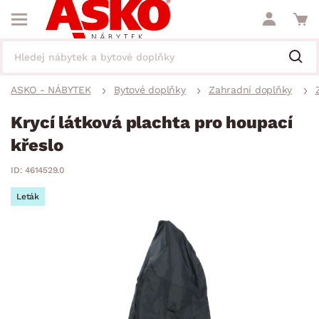
ASKO - NÁBYTEK
Bytové doplňky
Zahradní doplňky
Krycí látková plachta pro houpací
křeslo
ID: 4614529.0
Leták