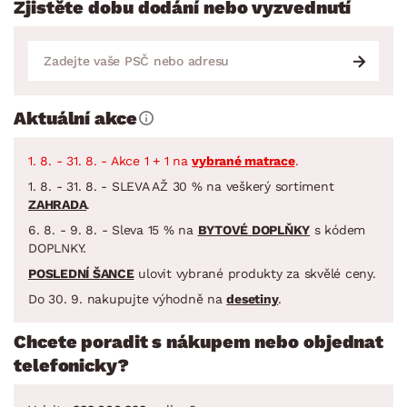
Zjistěte dobu dodání nebo vyzvednutí
Aktuální akce
1. 8. - 31. 8. - Akce 1 + 1 na
vybrané matrace
.
1. 8. - 31. 8. - SLEVA AŽ 30 % na veškerý sortiment
ZAHRADA
.
6. 8. - 9. 8. - Sleva 15 % na
BYTOVÉ DOPLŇKY
s kódem
DOPLNKY.
POSLEDNÍ ŠANCE
ulovit vybrané produkty za skvělé ceny.
Do 30. 9. nakupujte výhodně na
desetiny
.
Chcete poradit s nákupem nebo objednat
telefonicky?