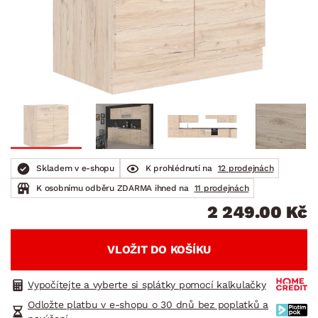
Skladem v e-shopu
K prohlédnutí na
12 prodejnách
K osobnímu odběru ZDARMA ihned na
11 prodejnách
2 249.00 Kč
VLOŽIT DO KOŠÍKU
Vypočítejte a vyberte si splátky pomocí kalkulačky
Odložte platbu v e-shopu o 30 dnů bez poplatků a