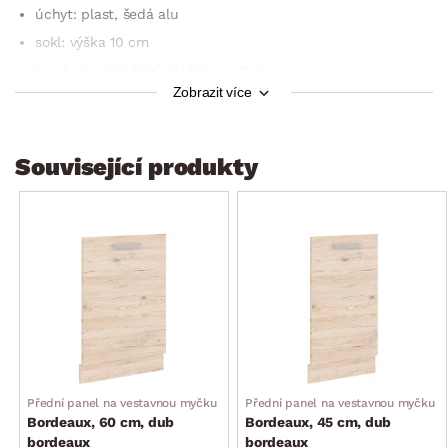
úchyt: plast, šedá alu
sokl: výška 10 cm
2 x dveře (otevřený úložný prostor)
Zobrazit více
zadní strana otevřena – pro protažení potrubí
bez horní pracovní desky – pro osazení nástavného
dřezu/pracovní des­ky
Související produkty
šířka: 80 cm
výška: 82 cm (bez pracovní desky)
hloubka: 52 cm (hloubka po osazení nástavného
dřezu/pracovní desky 60 cm)
dodáváno v demontu
Přední panel na vestavnou myčku
Přední panel na vestavnou myčku
Bordeaux, 60 cm, dub
Bordeaux, 45 cm, dub
bordeaux
bordeaux