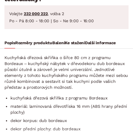
Volejte
232 000 222
, volba 2
Po - Pá 8:00 - 18:00 | So - Ne 9:00 - 16:00
Popis
Rozměry produktu
Balení
Ke stažení
Další informace
Kuchyňská dřezová skříňka o šířce 80 cm z programu
Bordeaux – kuchyňský nábytek v dřevodekoru dub bordeaux
působí útulně a zároveň je velmi univerzální. Jednotlivé
elementy z tohoto kuchyňského programu můžete mezi sebou
různě kombinovat a sestavit si tak kuchyni podle vašich
představ a prostorových možností.
kuchyňská dřezová skříňka z programu Bordeaux
materiál: laminovaná dřevotříska 16 mm (ABS hrany přední
plochy)
dekor korpus: dub bordeaux
dekor přední plochy: dub bordeaux