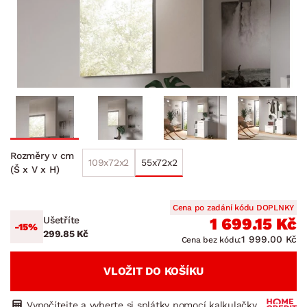
Rozměry v cm
109x72x2
55x72x2
(Š x V x H)
Cena po zadání kódu DOPLNKY
Ušetříte
1 699.15 Kč
-15%
299.85 Kč
1 999.00 Kč
Cena bez kódu:
VLOŽIT DO KOŠÍKU
Vypočítejte a vyberte si splátky pomocí kalkulačky