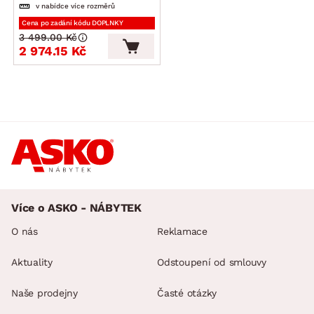
v nabídce více rozměrů
Cena po zadání kódu DOPLNKY
3 499.00 Kč
2 974.15 Kč
Více o ASKO - NÁBYTEK
O nás
Reklamace
Aktuality
Odstoupení od smlouvy
Naše prodejny
Časté otázky