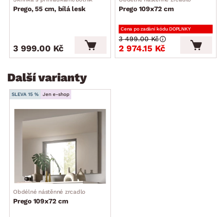
Prego, 55 cm, bílá lesk
Prego 109x72 cm
Cena po zadání kódu DOPLNKY
3 499.00 Kč
3 999.00 Kč
2 974.15 Kč
Další varianty
SLEVA 15 %
Jen e-shop
Obdélné nástěnné zrcadlo
Prego 109x72 cm