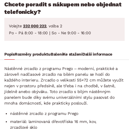
Chcete poradit s nákupem nebo objednat
telefonicky?
Volejte
232 000 222
, volba 2
Po - Pá 8:00 - 18:00 | So - Ne 9:00 - 16:00
Popis
Rozměry produktu
Balení
Ke stažení
Další informace
Nástěnné zrcadlo z programu Prego – moderní, praktické a
zároveň nadčasové zrcadlo na bílém panelu se hodí do
každého interieru. Zrcadlo o velikosti 55×72 cm můžete využít
nejen v prostoru předsíně, ale třeba i na chodbě, v šatně,
jídelně anebo obýváku. Toto zrcadlo s bílým nástěnným
panelem bude díky svému univerzálními stylu pasovat do
mnoha domácností, kde prakticky poslouží.
nástěnné zrcadlo z programu Prego
materiál: laminovaná dřevotříska 16 mm, kov,
zrcadlové sklo