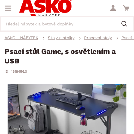
ASKO - NÁBYTEK
Stoly a stolky
Pracovní stoly
Psací 
Psací stůl Game, s osvětlením a
USB
ID: 4618456.0