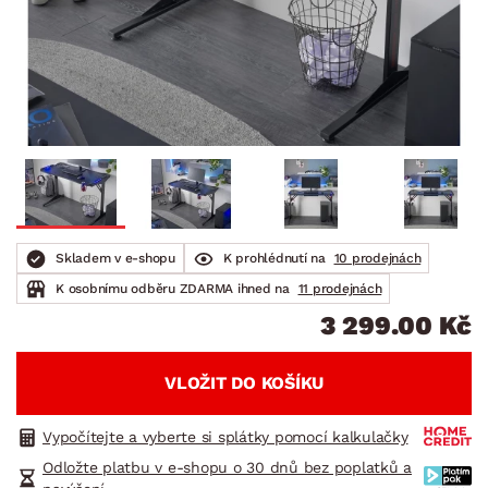
Skladem v e-shopu
K prohlédnutí na
10 prodejnách
K osobnímu odběru ZDARMA ihned na
11 prodejnách
3 299.00 Kč
VLOŽIT DO KOŠÍKU
Vypočítejte a vyberte si splátky pomocí kalkulačky
Odložte platbu v e-shopu o 30 dnů bez poplatků a