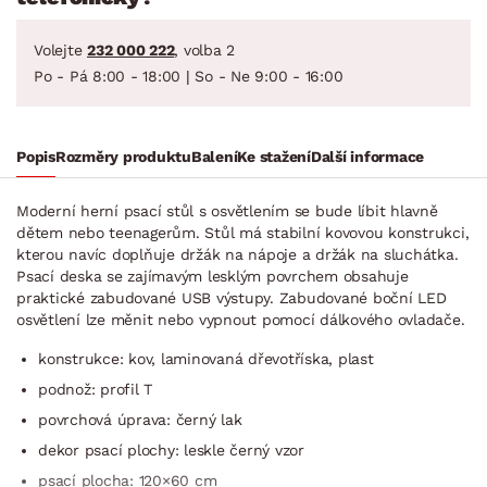
Volejte
232 000 222
, volba 2
Po - Pá 8:00 - 18:00 | So - Ne 9:00 - 16:00
Popis
Rozměry produktu
Balení
Ke stažení
Další informace
Moderní herní psací stůl s osvětlením se bude líbit hlavně
dětem nebo teenagerům. Stůl má stabilní kovovou konstrukci,
kterou navíc doplňuje držák na nápoje a držák na sluchátka.
Psací deska se zajímavým lesklým povrchem obsahuje
praktické zabudované USB výstupy. Zabudované boční LED
osvětlení lze měnit nebo vypnout pomocí dálkového ovladače.
konstrukce: kov, laminovaná dřevotříska, plast
podnož: profil T
povrchová úprava: černý lak
dekor psací plochy: leskle černý vzor
psací plocha: 120×60 cm