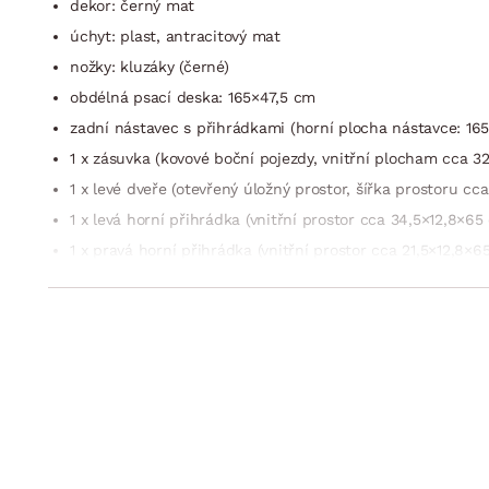
dekor: černý mat
úchyt: plast, antracitový mat
nožky: kluzáky (černé)
obdélná psací deska: 165×47,5 cm
zadní nástavec s přihrádkami (horní plocha nástavce: 165×
1 x zásuvka (kovové boční pojezdy, vnitřní plocham cca 
1 x levé dveře (otevřený úložný prostor, šířka prostoru cc
1 x levá horní přihrádka (vnitřní prostor cca 34,5×12,8×65
1 x pravá horní přihrádka (vnitřní prostor cca 21,5×12,8×6
1 x pravá dolní přihrádka (vnitřní prostor cca 21,5×56 cm)
volný středový prostor 102 cm
stabilní
český výrobek
dodáváno v demontu