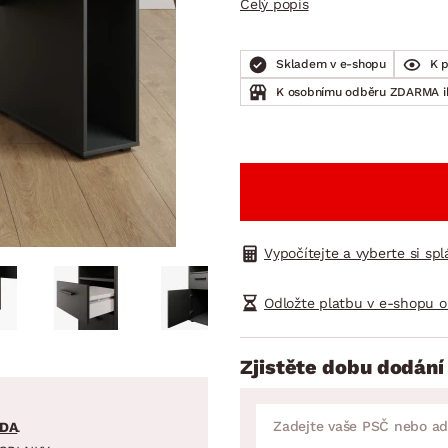
Celý popis
NÍ
DOMÁCÍ SPOTŘEBIČE
ZAHRADNÍ 
tavy
Z
vy
Z
Skladem v e-shopu
K 
K osobnímu odběru ZDARMA 
avy
Vypočítejte a vyberte si sp
Odložte platbu v e-shopu o
Zjistěte dobu dodání
DA
.