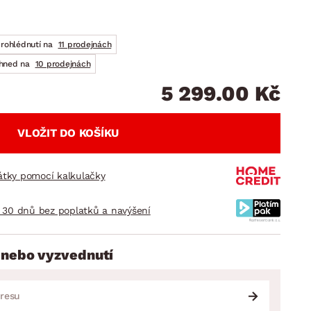
DOPLŇKY
VÁNOCE
ahradní doplňky
ahradní sestavy
prohlédnutí na
11 prodejnách
ihned na
10 prodejnách
5 299.00 Kč
VLOŽIT DO KOŠÍKU
látky pomocí kalkulačky
 30 dnů bez poplatků a navýšení
 nebo vyzvednutí