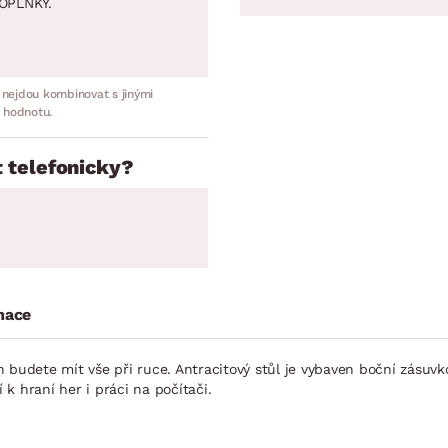
OPLNKY.
 nejdou kombinovat s jinými
 hodnotu.
 telefonicky?
mace
 budete mít vše při ruce. Antracitový stůl je vybaven boční zásuv
k hraní her i práci na počítači.