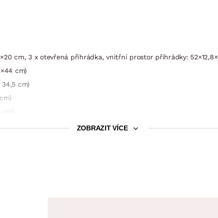
20 cm, 3 x otevřená přihrádka, vnitřní prostor přihrádky: 52×12,8×
32×44 cm)
a 34,5 cm)
 cm)
5 cm)
ZOBRAZIT VÍCE