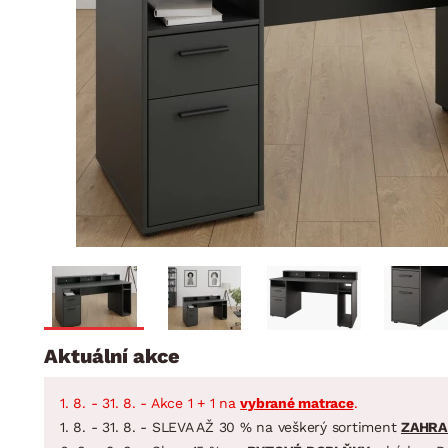
Jídelna
BYTOVÝ TEXTIL
STOLOVÁNÍ A VAŘE
Koupelnové ses
Dětský pokoj
Přikrývky
Jídelní servis
Jídelní sesta
Polštáře
Předsíň, šatna a chodba
Příbory
Zahradní sest
Koberce
Hrnce
Kuchyně
Závěsy a žaluzie
Pánve
Koupelna
Zobrazit vše
Zobrazit vše
Zahrada
VELIKONOCE
Domácnost
Aktuální akce
1. 8. - 31. 8. - Akce 1 + 1 na
vybrané matrace
.
1. 8. - 31. 8. - SLEVA AŽ 30 % na veškerý sortiment
ZAHRA