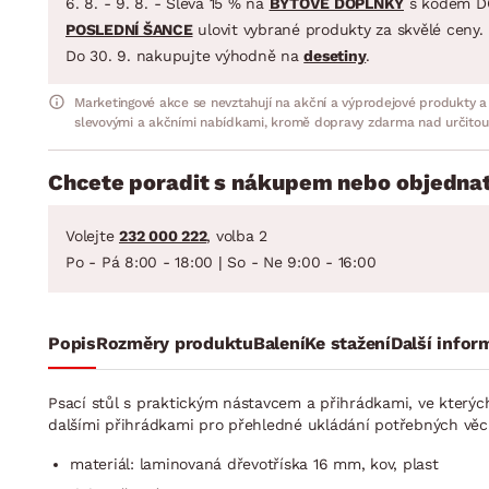
6. 8. - 9. 8. - Sleva 15 % na
BYTOVÉ DOPLŇKY
s kódem D
POSLEDNÍ ŠANCE
ulovit vybrané produkty za skvělé ceny.
Do 30. 9. nakupujte výhodně na
desetiny
.
Marketingové akce se nevztahují na akční a výprodejové produkty a
slevovými a akčními nabídkami, kromě dopravy zdarma nad určitou
Chcete poradit s nákupem nebo objednat
Volejte
232 000 222
, volba 2
Po - Pá 8:00 - 18:00 | So - Ne 9:00 - 16:00
Popis
Rozměry produktu
Balení
Ke stažení
Další infor
Psací stůl s praktickým nástavcem a přihrádkami, ve kterých
dalšími přihrádkami pro přehledné ukládání potřebných věcí 
materiál: laminovaná dřevotříska 16 mm, kov, plast