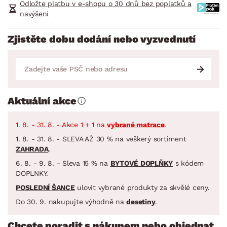
Odložte platbu v e-shopu o 30 dnů bez poplatků a
navýšení
Zjistěte dobu dodání nebo vyzvednutí
Aktuální akce
1. 8. - 31. 8. - Akce 1 + 1 na
vybrané matrace
.
1. 8. - 31. 8. - SLEVA AŽ 30 % na veškerý sortiment
ZAHRADA
.
6. 8. - 9. 8. - Sleva 15 % na
BYTOVÉ DOPLŇKY
s kódem
DOPLNKY.
POSLEDNÍ ŠANCE
ulovit vybrané produkty za skvělé ceny.
Do 30. 9. nakupujte výhodně na
desetiny
.
Chcete poradit s nákupem nebo objednat