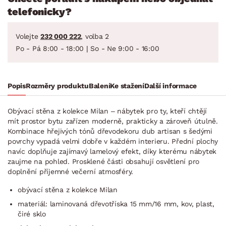
telefonicky?
Volejte
232 000 222
, volba 2
Po - Pá 8:00 - 18:00 | So - Ne 9:00 - 16:00
Popis
Rozměry produktu
Balení
Ke stažení
Další informace
Obývací stěna z kolekce Milan – nábytek pro ty, kteří chtějí
mít prostor bytu zařízen moderně, prakticky a zároveň útulně.
Kombinace hřejivých tónů dřevodekoru dub artisan s šedými
povrchy vypadá velmi dobře v každém interieru. Přední plochy
navíc doplňuje zajímavý lamelový efekt, díky kterému nábytek
zaujme na pohled. Prosklené části obsahují osvětlení pro
doplnění příjemné večerní atmosféry.
obývací stěna z kolekce Milan
materiál: laminovaná dřevotříska 15 mm/16 mm, kov, plast,
čiré sklo