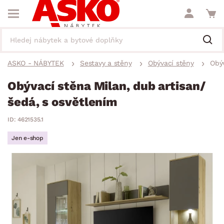
ASKO - NÁBYTEK
Sestavy a stěny
Obývací stěny
Obýv
Obývací stěna Milan, dub artisan/
šedá, s osvětlením
ID: 4621535.1
Jen e-shop