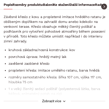
Popis
Rozměry produktu
Balení
Ke stažení
Další informace
Rady a t
Závěsné křeslo z kovu a propletené imitace hnědého ratanu je
oblíbeným doplňkem na zahradě domu anebo kdekoliv na
venkovní terase. Křeslo obsahuje měkký členitý polštář a
podhlavník pro vytvoření pohodové atmosféry během posezení
v přírodě. Toto křeslo můžete umístit například i do interieru
zimní zahrady.
kruhová základna/nosná konstrukce: kov
povrchová úprava: hnědý matný lak
zavěšené zaoblené křeslo
propletení křesla: imitace umělého ratanu, barva hnědá
rozměry samostatného křesla: šířka 107 cm, výška 117 cm,
hloubka 75 cm
1 x velký členitý sedací polštář (polyesterová látka, barva
béžová, snímatelný potah na zip)
1 x podhlavník (polštářek pod hlavu, polyesterová látka,
Zobrazit více
barva béžová, snímatelný potah na zip, boční tkaničky pro