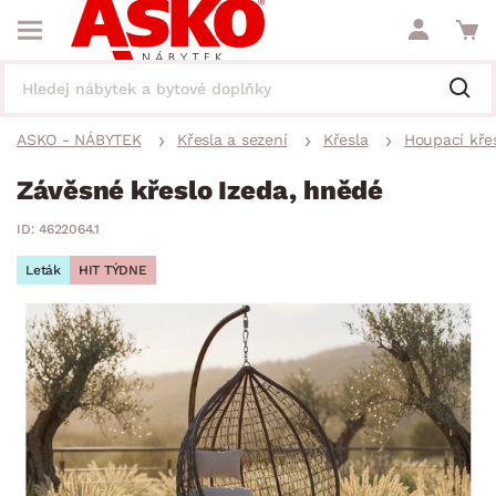
ASKO - NÁBYTEK
Křesla a sezení
Křesla
Houpací kře
Závěsné křeslo Izeda, hnědé
ID: 4622064.1
Leták
HIT TÝDNE