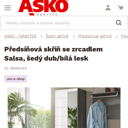
ASKO - NÁBYTEK
Šatní skříně
Předsíňové skříně
Pře
Předsíňová skříň se zrcadlem
Salsa, šedý dub/bílá lesk
ID: 4624043.0
Jen e-shop