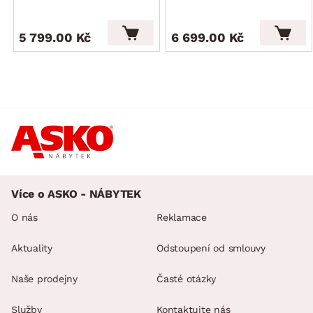
certifikát výrobku FSC (dřevěný materiál pocházející
z ekologicky obhospodařených certifikovaných le­sů)
5 799.00 Kč
6 699.00 Kč
kvalita/péče: kvalitní materiály a zpracování zajišťují
dlouhou životnost a stabilitu, povrchy se snadno udržují a
čistí, což umožňuje dlouhodobé používání a
snadnou údržbu
dodáváno v demontu
Více o ASKO - NÁBYTEK
O nás
Reklamace
Aktuality
Odstoupení od smlouvy
Naše prodejny
Časté otázky
Služby
Kontaktujte nás