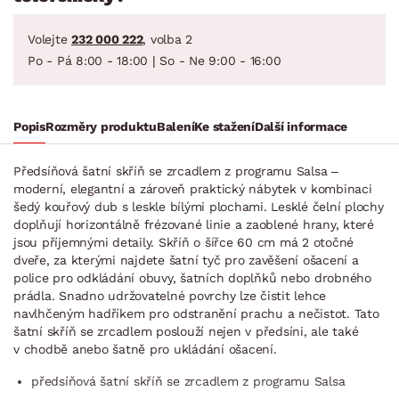
Volejte
232 000 222
, volba 2
Po - Pá 8:00 - 18:00 | So - Ne 9:00 - 16:00
Popis
Rozměry produktu
Balení
Ke stažení
Další informace
Předsíňová šatní skříň se zrcadlem z programu Salsa –
moderní, elegantní a zároveň praktický nábytek v kombinaci
šedý kouřový dub s leskle bílými plochami. Lesklé čelní plochy
doplňují horizontálně frézované linie a zaoblené hrany, které
jsou příjemnými detaily. Skříň o šířce 60 cm má 2 otočné
dveře, za kterými najdete šatní tyč pro zavěšení ošacení a
police pro odkládání obuvy, šatních doplňků nebo drobného
prádla. Snadno udržovatelné povrchy lze čistit lehce
navlhčeným hadříkem pro odstranění prachu a nečistot. Tato
šatní skříň se zrcadlem poslouží nejen v předsíni, ale také
v chodbě anebo šatně pro ukládání ošacení.
předsíňová šatní skříň se zrcadlem z programu Salsa