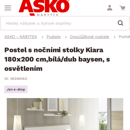
ASKO - NÁBYTEK
Postele
Dvoulůžkové postele
Poste
Postel s nočními stolky Kiara
180x200 cm,bílá/dub baysen, s
osvětlením
ID: 4624608.0
Jen e-shop