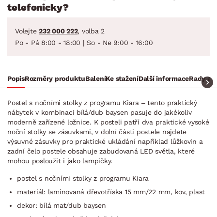
telefonicky?
Volejte
232 000 222
, volba 2
Po - Pá 8:00 - 18:00 | So - Ne 9:00 - 16:00
Popis
Rozměry produktu
Balení
Ke stažení
Další informace
Rady a t
Postel s nočními stolky z programu Kiara – tento praktický
nábytek v kombinaci bílá/dub baysen pasuje do jakékoliv
moderně zařízené ložnice. K posteli patří dva praktické vysoké
noční stolky se zásuvkami, v dolní části postele najdete
výsuvné zásuvky pro praktické ukládání například lůžkovin a
zadní čelo postele obsahuje zabudovaná LED světla, které
mohou posloužit i jako lampičky.
postel s nočními stolky z programu Kiara
materiál: laminovaná dřevotříska 15 mm/22 mm, kov, plast
dekor: bílá mat/dub baysen