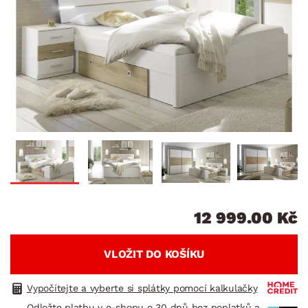
12 999.00 Kč
VLOŽIT DO KOŠÍKU
Vypočítejte a vyberte si splátky pomocí kalkulačky
Odložte platbu v e-shopu o 30 dnů bez poplatků a