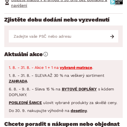
navýšení
Zjistěte dobu dodání nebo vyzvednutí
Aktuální akce
1. 8. - 31. 8. - Akce 1 + 1 na
vybrané matrace
.
1. 8. - 31. 8. - SLEVA AŽ 30 % na veškerý sortiment
ZAHRADA
.
6. 8. - 9. 8. - Sleva 15 % na
BYTOVÉ DOPLŇKY
s kódem
DOPLNKY.
POSLEDNÍ ŠANCE
ulovit vybrané produkty za skvělé ceny.
Do 30. 9. nakupujte výhodně na
desetiny
.
Chcete poradit s nákupem nebo objednat