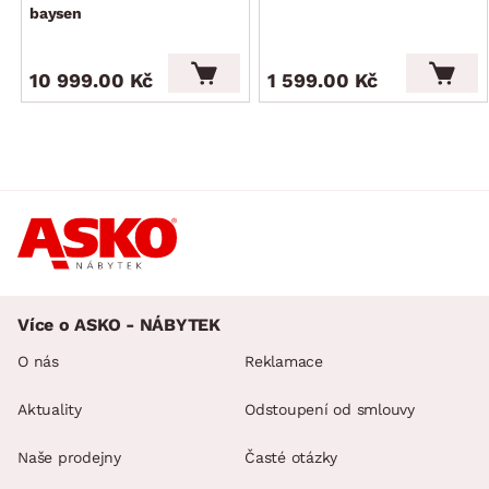
vypínače, trafa a přívodových kabelů
baysen
2 x boční úložná zásuvka (na kolečkách)
rozměry postele: 185×97×215 cm
10 999.00 Kč
1 599.00 Kč
Noční stolky (2 ks):
komfortní vyšší konstrukce
3 x zásuvka (kovové boční pojezdy)
úchyt: plast, šedá alu
rozměry stolku: 46×54×41 cm
Více o ASKO - NÁBYTEK
O nás
Reklamace
Aktuality
Odstoupení od smlouvy
Naše prodejny
Časté otázky