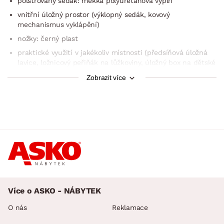
polstrovaný sedák: měkká polyuretanová výplň
vnitřní úložný prostor (výklopný sedák, kovový
mechanismus vyklápění)
nožky: černý plast
praktické využití v jakékoliv místnosti (předsíňová úložná
lavice, ložnicový peřiňák na lůžkoviny, úložný box na dětské
hračky, úložný taburet do obývacího pokoje atd.)
Zobrazit více
hezký doplněk do interieru
doporučená nosnost do 85 kg
dodáváno smontované
Více o ASKO - NÁBYTEK
O nás
Reklamace