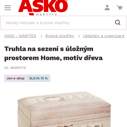
ASKO - NÁBYTEK
Bytové doplňky
Ukládání a organizace
Truhla na sezení s úložným
prostorem Home, motiv dřeva
ID: 4624707.0
Jen e-shop
SLEVA 15 %