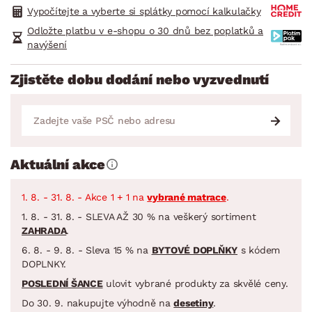
Vypočítejte a vyberte si splátky pomocí kalkulačky
Odložte platbu v e-shopu o 30 dnů bez poplatků a
navýšení
Zjistěte dobu dodání nebo vyzvednutí
Aktuální akce
1. 8. - 31. 8. - Akce 1 + 1 na
vybrané matrace
.
1. 8. - 31. 8. - SLEVA AŽ 30 % na veškerý sortiment
ZAHRADA
.
6. 8. - 9. 8. - Sleva 15 % na
BYTOVÉ DOPLŇKY
s kódem
DOPLNKY.
POSLEDNÍ ŠANCE
ulovit vybrané produkty za skvělé ceny.
Do 30. 9. nakupujte výhodně na
desetiny
.