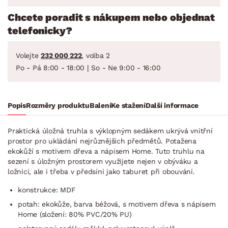
Chcete poradit s nákupem nebo objednat
telefonicky?
Volejte
232 000 222
, volba 2
Po - Pá 8:00 - 18:00 | So - Ne 9:00 - 16:00
Popis
Rozměry produktu
Balení
Ke stažení
Další informace
Praktická úložná truhla s výklopným sedákem ukrývá vnitřní
prostor pro ukládání nejrůznějších předmětů. Potažena
ekokůží s motivem dřeva a nápisem Home. Tuto truhlu na
sezení s úložným prostorem využijete nejen v obýváku a
ložnici, ale i třeba v předsíni jako taburet při obouvání.
konstrukce: MDF
potah: ekokůže, barva béžová, s motivem dřeva s nápisem
Home (složení: 80% PVC/20% PU)