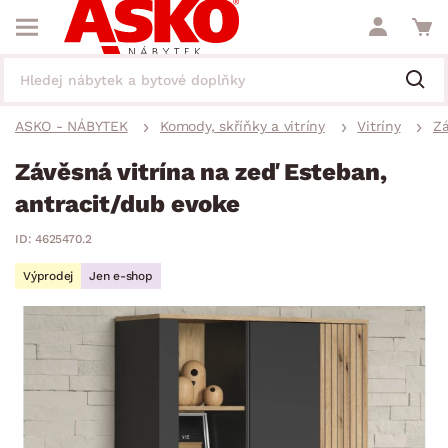
ASKO - NÁBYTEK
Komody, skříňky a vitríny
Vitríny
Zá
Závěsná vitrína na zeď Esteban,
antracit/dub evoke
ID: 4625470.2
Výprodej
Jen e-shop