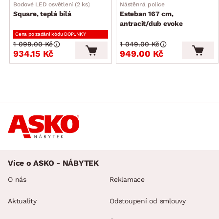
Bodové LED osvětlení (2 ks)
Nástěnná police
Square, teplá bílá
Esteban 167 cm,
antracit/dub evoke
Cena po zadání kódu DOPLNKY
1 099.00 Kč
1 049.00 Kč
934.15 Kč
949.00 Kč
Více o ASKO - NÁBYTEK
O nás
Reklamace
Aktuality
Odstoupení od smlouvy