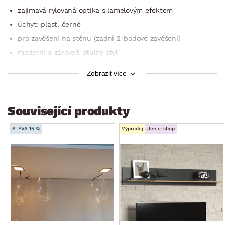
zajímavá rylovaná optika s lamelovým efektem
úchyt: plast, černé
pro zavěšení na stěnu (zadní 2-bodové zavěšení)
moderní a zároveň útulný styl
šířka: 90 cm
Zobrazit více
1 x levé dveře – částečně prosklené (vitráž/úložný prostor,
2 x police)
1 x pravé dveře (úložný prostor, 2 x police)
Související produkty
certifikát výrobku FSC (dřevěný materiál pocházející
z ekologicky obhospodařených certifikovaných le­sů)
SLEVA 15 %
Výprodej
Jen e-shop
dodáváno bez osvětlení
dodáváno v demontu