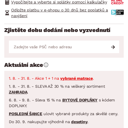
Vypočítejte a vyberte si splátky pomocí kalkulačky
Odložte platbu v e-shopu o 30 dnů bez poplatků a
navýšení
Zjistěte dobu dodání nebo vyzvednutí
Aktuální akce
1. 8. - 31. 8. - Akce 1 + 1 na
vybrané matrace
.
1. 8. - 31. 8. - SLEVA AŽ 30 % na veškerý sortiment
ZAHRADA
.
6. 8. - 9. 8. - Sleva 15 % na
BYTOVÉ DOPLŇKY
s kódem
DOPLNKY.
POSLEDNÍ ŠANCE
ulovit vybrané produkty za skvělé ceny.
Do 30. 9. nakupujte výhodně na
desetiny
.