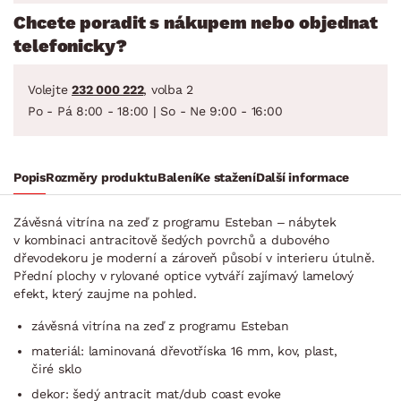
Chcete poradit s nákupem nebo objednat
telefonicky?
Volejte
232 000 222
, volba 2
Po - Pá 8:00 - 18:00 | So - Ne 9:00 - 16:00
Popis
Rozměry produktu
Balení
Ke stažení
Další informace
Závěsná vitrína na zeď z programu Esteban – nábytek
v kombinaci antracitově šedých povrchů a dubového
dřevodekoru je moderní a zároveň působí v interieru útulně.
Přední plochy v rylované optice vytváří zajímavý lamelový
efekt, který zaujme na pohled.
závěsná vitrína na zeď z programu Esteban
materiál: laminovaná dřevotříska 16 mm, kov, plast,
čiré sklo
dekor: šedý antracit mat/dub coast evoke