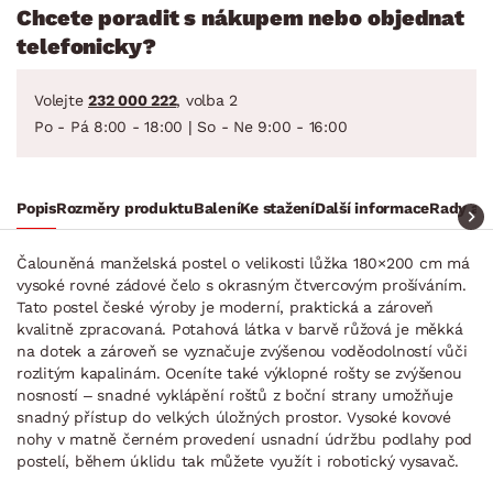
Chcete poradit s nákupem nebo objednat
telefonicky?
Volejte
232 000 222
, volba 2
Po - Pá 8:00 - 18:00 | So - Ne 9:00 - 16:00
Popis
Rozměry produktu
Balení
Ke stažení
Další informace
Rady a t
Čalouněná manželská postel o velikosti lůžka 180×200 cm má
vysoké rovné zádové čelo s okrasným čtvercovým prošíváním.
Tato postel české výroby je moderní, praktická a zároveň
kvalitně zpracovaná. Potahová látka v barvě růžová je měkká
na dotek a zároveň se vyznačuje zvýšenou voděodolností vůči
rozlitým kapalinám. Oceníte také výklopné rošty se zvýšenou
nosností – snadné vyklápění roštů z boční strany umožňuje
snadný přístup do velkých úložných prostor. Vysoké kovové
nohy v matně černém provedení usnadní údržbu podlahy pod
postelí, během úklidu tak můžete využít i robotický vysavač.