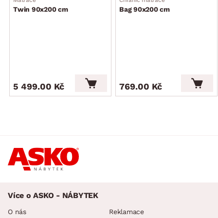
Twin 90x200 cm
Bag 90x200 cm
bez matrace (kombinovat se 2 ks matrace velikosti
90×200)
výška bočního rámu (bočnice): 49,5 cm
hloubka pro uložení matrace do rámu: 5 cm
2 x úložný prostor (levá/pravá úložná část, extra objemné,
kovový otevírací mechanismus, plynokapalinové vzpěry,
přístup z boční strany postele)
5 499.00 Kč
769.00 Kč
přední nohy: typ Star – tvar hvězdy, kov, černý matný lak,
výška 13 cm/zadní nohy: kluzáky
moderní styl
stabilní konstrukce
kvalitní zpracování
český výrobek
bez vyobrazené deky, polštářů a lůžkovin
dodáváno v částečném demontu
Více o ASKO - NÁBYTEK
O nás
Reklamace