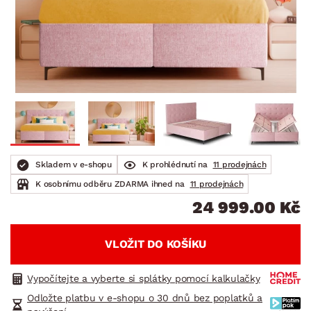
Skladem v e-shopu
K prohlédnutí na
11 prodejnách
K osobnímu odběru ZDARMA ihned na
11 prodejnách
24 999.00 Kč
VLOŽIT DO KOŠÍKU
Vypočítejte a vyberte si splátky pomocí kalkulačky
Odložte platbu v e-shopu o 30 dnů bez poplatků a