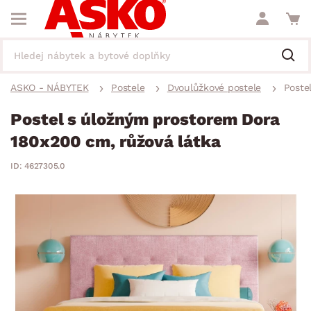
ASKO - NÁBYTEK
Postele
Dvoulůžkové postele
Poste
Postel s úložným prostorem Dora
180x200 cm, růžová látka
ID: 4627305.0