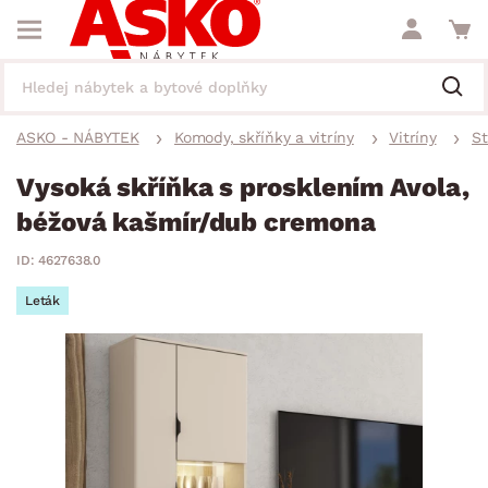
ASKO - NÁBYTEK
Komody, skříňky a vitríny
Vitríny
St
Vysoká skříňka s prosklením Avola,
béžová kašmír/dub cremona
ID: 4627638.0
Leták