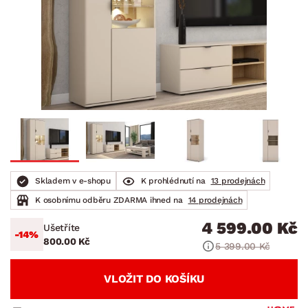
Skladem v e-shopu
K prohlédnutí na
13 prodejnách
K osobnímu odběru ZDARMA ihned na
14 prodejnách
4 599.00 Kč
Ušetříte
-14%
800.00 Kč
5 399.00 Kč
VLOŽIT DO KOŠÍKU