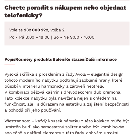
Chcete poradit s nákupem nebo objednat
telefonicky?
Volejte
232 000 222
, volba 2
Po - Pá 8:00 - 18:00 | So - Ne 9:00 - 16:00
Popis
Rozměry produktu
Balení
Ke stažení
Další informace
Vysoká skříňka s prosklením z řady Avola – elegantní design
tohoto moderního nábytku podtrhují zaoblené hrany, které
působí v interieru harmonicky a zároveň neotřele.
V kombinaci béžová kašmír s dřevodekorem dub cremona.
Tato kolekce nábytku byla navržena nejen s ohledem na
funkčnost, ale i s důrazem na estetiku a zajištění bezpečnosti
a pohodlí při jeho používání.
Všestrannost – každý kousek nábytku z této kolekce může být
umístěn buď jako samostatný solitér anebo být kombinován
společně s dalšími elementy z této řady, což vám umožní