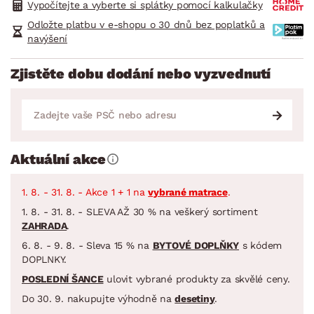
Vypočítejte a vyberte si splátky pomocí kalkulačky
Odložte platbu v e-shopu o 30 dnů bez poplatků a
navýšení
Zjistěte dobu dodání nebo vyzvednutí
Aktuální akce
1. 8. - 31. 8. - Akce 1 + 1 na
vybrané matrace
.
1. 8. - 31. 8. - SLEVA AŽ 30 % na veškerý sortiment
ZAHRADA
.
6. 8. - 9. 8. - Sleva 15 % na
BYTOVÉ DOPLŇKY
s kódem
DOPLNKY.
POSLEDNÍ ŠANCE
ulovit vybrané produkty za skvělé ceny.
Do 30. 9. nakupujte výhodně na
desetiny
.