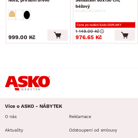
dodáváno v demontu
béžový
Cena po zadání kódu DOPLNKY
1 149.00 Kč
999.00 Kč
976.65 Kč
Více o ASKO - NÁBYTEK
O nás
Reklamace
Aktuality
Odstoupení od smlouvy