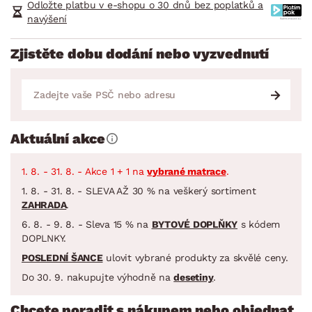
Odložte platbu v e-shopu o 30 dnů bez poplatků a
navýšení
Zjistěte dobu dodání nebo vyzvednutí
Aktuální akce
1. 8. - 31. 8. - Akce 1 + 1 na
vybrané matrace
.
1. 8. - 31. 8. - SLEVA AŽ 30 % na veškerý sortiment
ZAHRADA
.
6. 8. - 9. 8. - Sleva 15 % na
BYTOVÉ DOPLŇKY
s kódem
DOPLNKY.
POSLEDNÍ ŠANCE
ulovit vybrané produkty za skvělé ceny.
Do 30. 9. nakupujte výhodně na
desetiny
.
Chcete poradit s nákupem nebo objednat