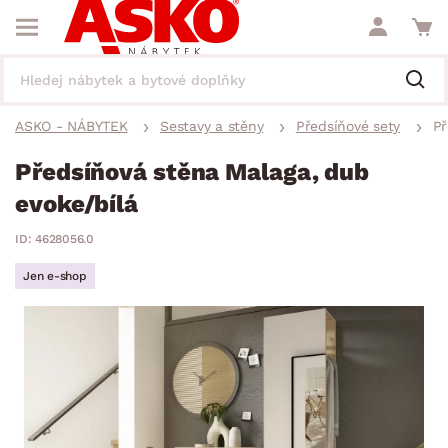
ASKO - NÁBYTEK
Sestavy a stěny
Předsíňové sety
Př
Předsíňová stěna Malaga, dub
evoke/bílá
ID: 4628056.0
Jen e-shop