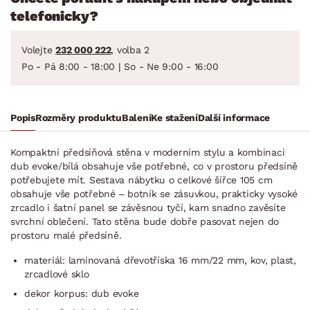
telefonicky?
Volejte
232 000 222
, volba 2
Po - Pá 8:00 - 18:00 | So - Ne 9:00 - 16:00
Popis
Rozměry produktu
Balení
Ke stažení
Další informace
Kompaktní předsíňová stěna v moderním stylu a kombinaci
dub evoke/bílá obsahuje vše potřebné, co v prostoru předsíně
potřebujete mít. Sestava nábytku o celkové šířce 105 cm
obsahuje vše potřebné – botník se zásuvkou, prakticky vysoké
zrcadlo i šatní panel se závěsnou tyčí, kam snadno zavěsíte
svrchní oblečení. Tato stěna bude dobře pasovat nejen do
prostoru malé předsíně.
materiál: laminovaná dřevotříska 16 mm/22 mm, kov, plast,
zrcadlové sklo
dekor korpus: dub evoke