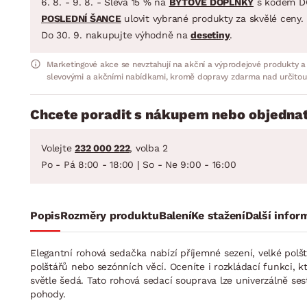
6. 8. - 9. 8. - Sleva 15 % na
BYTOVÉ DOPLŇKY
s kódem D
POSLEDNÍ ŠANCE
ulovit vybrané produkty za skvělé ceny.
Do 30. 9. nakupujte výhodně na
desetiny
.
Marketingové akce se nevztahují na akční a výprodejové produkty a
slevovými a akčními nabídkami, kromě dopravy zdarma nad určitou
Chcete poradit s nákupem nebo objednat
Volejte
232 000 222
, volba 2
Po - Pá 8:00 - 18:00 | So - Ne 9:00 - 16:00
Popis
Rozměry produktu
Balení
Ke stažení
Další infor
Elegantní rohová sedačka nabízí příjemné sezení, velké pol
polštářů nebo sezónních věcí. Oceníte i rozkládací funkci, 
světle šedá. Tato rohová sedací souprava lze univerzálně se
pohody.