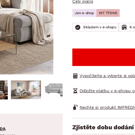
Celý popis
NÍ
DOMÁCÍ SPOTŘEBIČE
ZAHRADNÍ 
tavy
Z
Jen e-shop
HIT TÝDNE
vy
Z
Skladem v e-shopu
K 
avy
Vypočítejte a vyberte si sp
Odložte platbu v e-shopu o
Nechte si produkt IMPREGN
Zjistěte dobu dodání
DA
.