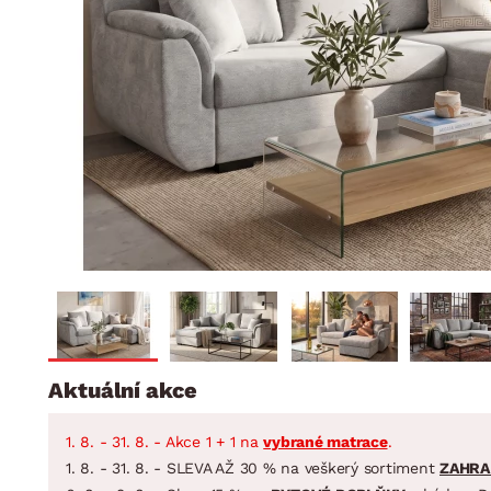
Jídelna
BYTOVÝ TEXTIL
STOLOVÁNÍ A VAŘE
Koupelnové ses
Dětský pokoj
Přikrývky
Jídelní servis
Jídelní sesta
Polštáře
Předsíň, šatna a chodba
Příbory
Zahradní sest
Koberce
Hrnce
Kuchyně
Závěsy a žaluzie
Pánve
Koupelna
Zobrazit vše
Zobrazit vše
Zahrada
VELIKONOCE
Domácnost
Aktuální akce
1. 8. - 31. 8. - Akce 1 + 1 na
vybrané matrace
.
1. 8. - 31. 8. - SLEVA AŽ 30 % na veškerý sortiment
ZAHRA