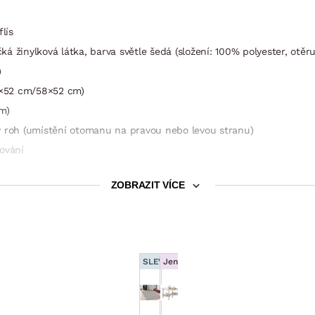
lís
 žinylková látka, barva světle šedá (složení: 100% polyester, otěr
)
85×52 cm/58×52 cm)
m)
ý roh (umístění otomanu na pravou nebo levou stranu)
ování
ZOBRAZIT VÍCE
SLEVA 15 %
Jen e-shop
m (sklápěcí typ rozkladu – příležitostné lůžko snadno vznikne po v
Koberec
Oválný konferenční stolek