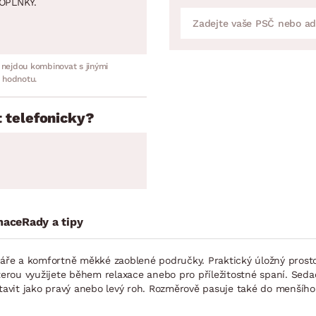
OPLNKY.
 nejdou kombinovat s jinými
 hodnotu.
 telefonicky?
mace
Rady a tipy
štáře a komfortně měkké zaoblené područky. Praktický úložný prost
kterou využijete během relaxace anebo pro příležitostné spaní. Se
stavit jako pravý anebo levý roh. Rozměrově pasuje také do menšího 