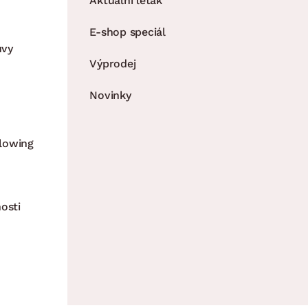
Aktuální leták
E-shop speciál
uvy
Výprodej
Novinky
lowing
osti