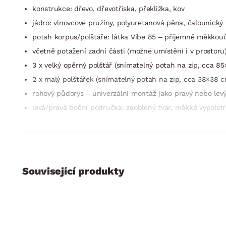
konstrukce: dřevo, dřevotříska, překližka, kov
jádro: vlnovcové pružiny, polyuretanová pěna, čalounický f
potah korpus/polštáře: látka Vibe 85 – příjemně měkkoučká
včetně potažení zadní části (možné umístění i v prostoru
3 x velký opěrný polštář (snímatelný potah na zip, cca 
2 x malý polštářek (snímatelný potah na zip, cca 38×38 c
rohový půdorys – univerzální montáž jako pravý nebo lev
levá/pravá boční područka: zaoblený tvar, měkké vypolstr
zaoblené tvary
sedák: středně měkký
opěrák: opěrné polštáře, komfort + opora
výška sedu: 42 cm
Související produkty
hloubka sedu s polštáři: 50 cm/bez polštářů: 77 cm
celková výška bez polštářů: 74 cm/s polštáři: cca 90 cm
nohy: plast, černé, výška 4,5 cm
funkce rozkladu na příležitostné lůžko: plocha 123×190 c