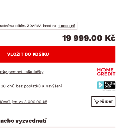
DOPLŇKY
VÁNOCE
ahradní doplňky
ahradní sestavy
osobnímu odběru ZDARMA ihned na
1 prodejně
19 999.00 Kč
VLOŽIT DO KOŠÍKU
látky pomocí kalkulačky
 30 dnů bez poplatků a navýšení
OVAT jen za 3 600.00 Kč
PŘIDAT
 nebo vyzvednutí