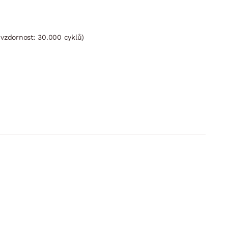
uvzdornost: 30.000 cyklů)
ysunutí sedáku vpřed a sklopení opěráku)