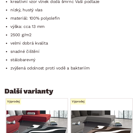
kreativní vzor vlnek dodá šmrnc Vaší podlaze
nízký, hustý vlas
materiál: 100% polyolefin
výška: cca 13 mm
2500 g/m2
velmi dobrá kvalita
snadné čištění
stálobarevný
zvýšená odolnost proti vodě a bakteriím
Další varianty
Výprodej
Výprodej