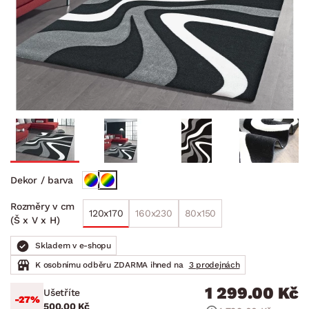
Dekor / barva
Rozměry v cm
120x170
160x230
80x150
(Š x V x H)
Skladem v e-shopu
K osobnímu odběru ZDARMA ihned na
3 prodejnách
1 299.00 Kč
Ušetříte
-27%
500.00 Kč