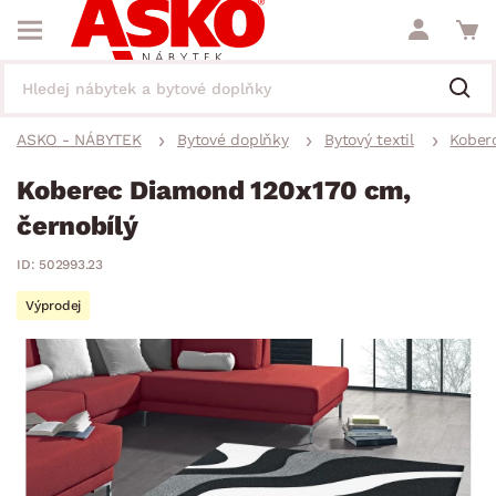
ASKO - NÁBYTEK
Bytové doplňky
Bytový textil
Kober
Koberec Diamond 120x170 cm,
černobílý
ID: 502993.23
Výprodej