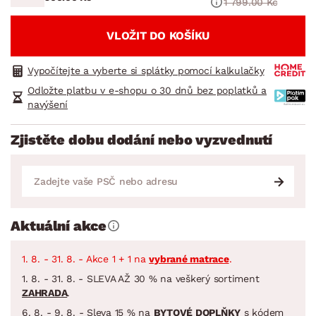
1 799.00 Kč
VLOŽIT DO KOŠÍKU
Vypočítejte a vyberte si splátky pomocí kalkulačky
Odložte platbu v e-shopu o 30 dnů bez poplatků a
navýšení
Zjistěte dobu dodání nebo vyzvednutí
Aktuální akce
1. 8. - 31. 8. - Akce 1 + 1 na
vybrané matrace
.
1. 8. - 31. 8. - SLEVA AŽ 30 % na veškerý sortiment
ZAHRADA
.
6. 8. - 9. 8. - Sleva 15 % na
BYTOVÉ DOPLŇKY
s kódem