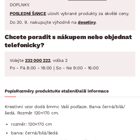
DOPLNKY.
POSLEDNÍ ŠANCE
ulovit vybrané produkty za skvělé ceny.
Do 30. 9. nakupujte výhodně na
desetiny
.
Chcete poradit s nákupem nebo objednat
telefonicky?
Volejte
232 000 222
, volba 2
Po - Pá 8:00 - 18:00 | So - Ne 9:00 - 16:00
Popis
Rozměry produktu
Ke stažení
Další informace
Kreativní vzor dodá šmrnc Vaší podlaze. Barva černá/bílá/
šedá. Rozměr 120×170 cm.
rozměr: 120×170 cm
barva: černá/bílá/šedá