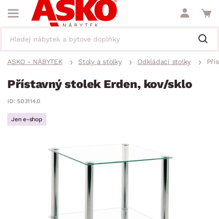
ASKO - NÁBYTEK
Stoly a stolky
Odkládací stolky
Pří
Přístavný stolek Erden, kov/sklo
ID: 503114.0
Jen e-shop