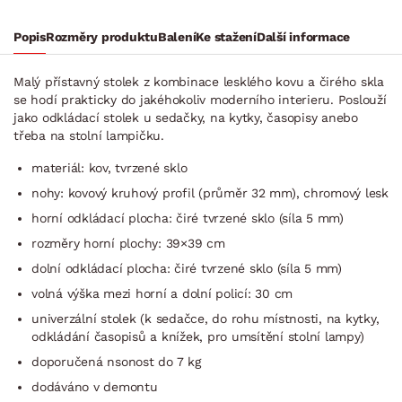
Popis
Rozměry produktu
Balení
Ke stažení
Další informace
Malý přístavný stolek z kombinace lesklého kovu a čirého skla
se hodí prakticky do jakéhokoliv moderního interieru. Poslouží
jako odkládací stolek u sedačky, na kytky, časopisy anebo
třeba na stolní lampičku.
materiál: kov, tvrzené sklo
nohy: kovový kruhový profil (průměr 32 mm), chromový lesk
horní odkládací plocha: čiré tvrzené sklo (síla 5 mm)
rozměry horní plochy: 39×39 cm
dolní odkládací plocha: čiré tvrzené sklo (síla 5 mm)
volná výška mezi horní a dolní policí: 30 cm
univerzální stolek (k sedačce, do rohu místnosti, na kytky,
odkládání časopisů a knížek, pro umsítění stolní lampy)
doporučená nsonost do 7 kg
dodáváno v demontu