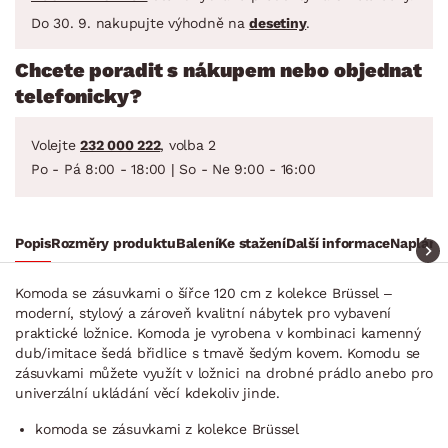
Do 30. 9. nakupujte výhodně na
desetiny
.
Chcete poradit s nákupem nebo objednat
telefonicky?
Volejte
232 000 222
, volba 2
Po - Pá 8:00 - 18:00 | So - Ne 9:00 - 16:00
Popis
Rozměry produktu
Balení
Ke stažení
Další informace
Naplánuj
Komoda se zásuvkami o šířce 120 cm z kolekce Brüssel –
moderní, stylový a zároveň kvalitní nábytek pro vybavení
praktické ložnice. Komoda je vyrobena v kombinaci kamenný
dub/imitace šedá břidlice s tmavě šedým kovem. Komodu se
zásuvkami můžete využít v ložnici na drobné prádlo anebo pro
univerzální ukládání věcí kdekoliv jinde.
komoda se zásuvkami z kolekce Brüssel