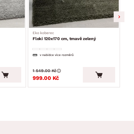
Eko koberec
Eko
Floki 120x170 cm, tmavě zelený
Flo
v nabídce více rozměrů
1 549.00 Kč
2 7
999.00 Kč
1 