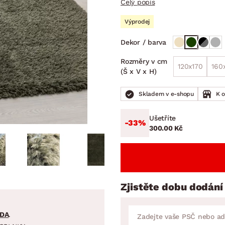
Celý popis
NÍ
DOMÁCÍ SPOTŘEBIČE
ZAHRADNÍ 
tavy
Z
Výprodej
vy
Z
Dekor / barva
avy
Rozměry v cm
120x170
160
(Š x V x H)
Skladem v e-shopu
K 
Ušetříte
-33%
300.00 Kč
Zjistěte dobu dodání
DA
.