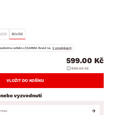
DOPLŇKY
VÁNOCE
ahradní doplňky
ahradní sestavy
x230
80x150
osobnímu odběru ZDARMA ihned na
2 prodejnách
599.00 Kč
899.00 Kč
VLOŽIT DO KOŠÍKU
 nebo vyzvednutí