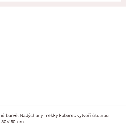
ené barvě. Nadýchaný měkký koberec vytvoří útulnou
r 80×150 cm.