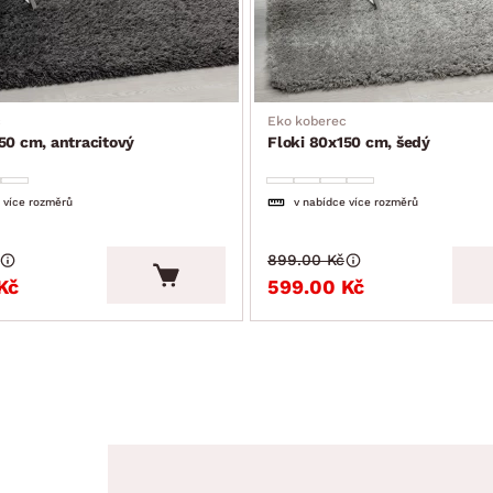
c
Eko koberec
50 cm, antracitový
Floki 80x150 cm, šedý
 více rozměrů
v nabídce více rozměrů
899.00 Kč
Kč
599.00 Kč