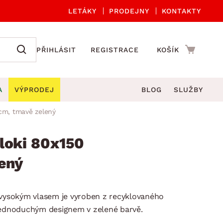
LETÁKY
PRODEJNY
KONTAKTY
PŘIHLÁSIT
REGISTRACE
KOŠÍK
A
VÝPRODEJ
BLOG
SLUŽBY
cm, tmavě zelený
A ORGANIZACE
Zahradní sety
DROBNÉ BYTOVÉ DOPLŇKY
če
Kuchyňské příslušenství
loki 80x150
adní židle a křesla
štníky
Kuchyňské doplňky
ený
ahradní lavice
viny
Koupelnové doplňky
Zahradní stoly
lečení
Zahradní doplňky
 vysokým vlasem je vyroben z recyklovaného
hradní houpačky
Zobrazit vše
jednoduchým designem v zelené barvě.
ahradní lehátka