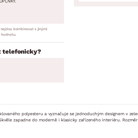
OPLNKY.
 nejdou kombinovat s jinými
 hodnotu.
 telefonicky?
cyklovaného polyesteru a vyznačuje se jednoduchým designem v zel
 Skvěle zapadne do moderně i klasicky zařízeného interiéru. Rozmě