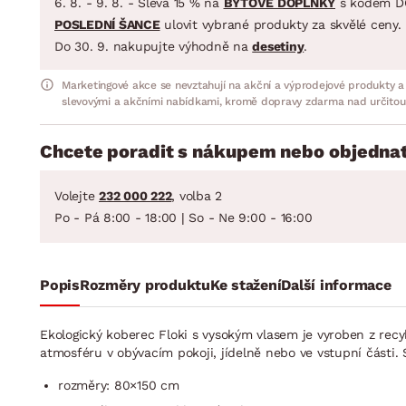
6. 8. - 9. 8. - Sleva 15 % na
BYTOVÉ DOPLŇKY
s kódem D
POSLEDNÍ ŠANCE
ulovit vybrané produkty za skvělé ceny.
Do 30. 9. nakupujte výhodně na
desetiny
.
Marketingové akce se nevztahují na akční a výprodejové produkty a
slevovými a akčními nabídkami, kromě dopravy zdarma nad určitou
Chcete poradit s nákupem nebo objednat
Volejte
232 000 222
, volba 2
Po - Pá 8:00 - 18:00 | So - Ne 9:00 - 16:00
Popis
Rozměry produktu
Ke stažení
Další informace
Ekologický koberec Floki s vysokým vlasem je vyroben z re
atmosféru v obývacím pokoji, jídelně nebo ve vstupní části.
rozměry: 80×150 cm