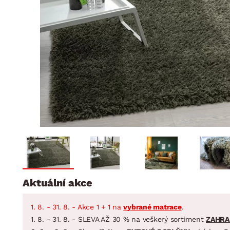
Jídelna
BYTOVÝ TEXTIL
STOLOVÁNÍ A VAŘE
Koupelnové ses
Dětský pokoj
Přikrývky
Jídelní servis
Jídelní sesta
Polštáře
Předsíň, šatna a chodba
Příbory
Zahradní sest
Koberce
Hrnce
Kuchyně
Závěsy a žaluzie
Pánve
Koupelna
Zobrazit vše
Zobrazit vše
Zahrada
VELIKONOCE
Domácnost
Aktuální akce
1. 8. - 31. 8. - Akce 1 + 1 na
vybrané matrace
.
1. 8. - 31. 8. - SLEVA AŽ 30 % na veškerý sortiment
ZAHRA