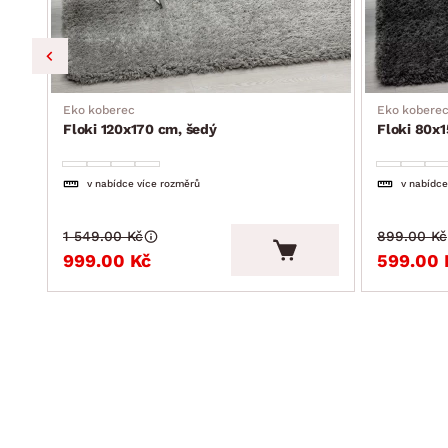
Eko koberec
Eko kobere
Floki 120x170 cm, šedý
Floki 80x1
v nabídce více rozměrů
v nabídce
1 549.00 Kč
899.00 Kč
999.00 Kč
599.00 