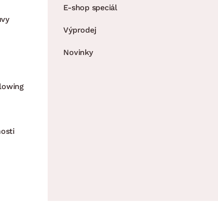
E-shop speciál
uvy
Výprodej
Novinky
lowing
osti
všechna práva vyhrazena. - InveoCMS,
Inveo.cz s.r.o.
Všechny u