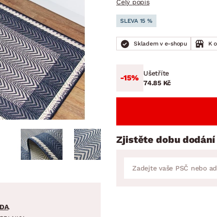
Celý popis
NÍ
DOMÁCÍ SPOTŘEBIČE
ZAHRADNÍ 
tavy
Z
SLEVA 15 %
vy
Z
Skladem v e-shopu
K 
avy
Ušetříte
-15%
74.85 Kč
Zjistěte dobu dodání
DA
.