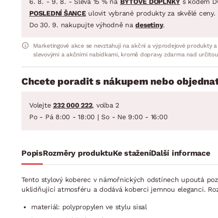
6. 8. - 9. 8. - Sleva 15 % na
BYTOVÉ DOPLŇKY
s kódem D
POSLEDNÍ ŠANCE
ulovit vybrané produkty za skvělé ceny.
Do 30. 9. nakupujte výhodně na
desetiny
.
Marketingové akce se nevztahují na akční a výprodejové produkty a
slevovými a akčními nabídkami, kromě dopravy zdarma nad určitou
Chcete poradit s nákupem nebo objednat
Volejte
232 000 222
, volba 2
Po - Pá 8:00 - 18:00 | So - Ne 9:00 - 16:00
Popis
Rozměry produktu
Ke stažení
Další informace
Tento stylový koberec v námořnických odstínech upoutá po
uklidňující atmosféru a dodává koberci jemnou eleganci. R
materiál: polypropylen ve stylu sisal