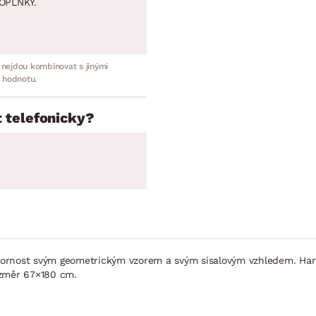
OPLNKY.
 nejdou kombinovat s jinými
 hodnotu.
 telefonicky?
zornost svým geometrickým vzorem a svým sisalovým vzhledem. Ha
ozměr 67×180 cm.