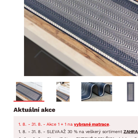
Jídelna
BYTOVÝ TEXTIL
STOLOVÁNÍ A VAŘE
Koupelnové ses
Dětský pokoj
Přikrývky
Jídelní servis
Jídelní sesta
Polštáře
Předsíň, šatna a chodba
Příbory
Zahradní sest
Koberce
Hrnce
Kuchyně
Závěsy a žaluzie
Pánve
Koupelna
Zobrazit vše
Zobrazit vše
Zahrada
VELIKONOCE
Domácnost
Aktuální akce
1. 8. - 31. 8. - Akce 1 + 1 na
vybrané matrace
.
1. 8. - 31. 8. - SLEVA AŽ 30 % na veškerý sortiment
ZAHRA