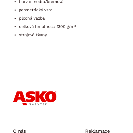
barva: modrá/krémová
geometrický vzor
plochá vazba
celková hmotnost: 1300 g/m²
strojově tkaný
O nás
Reklamace