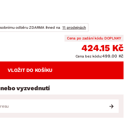
DOPLŇKY
VÁNOCE
ahradní doplňky
ahradní sestavy
osobnímu odběru ZDARMA ihned na
11 prodejnách
Cena po zadání kódu DOPLNKY
424.15 Kč
499.00 Kč
Cena bez kódu:
VLOŽIT DO KOŠÍKU
 nebo vyzvednutí